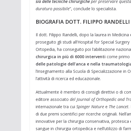
sia delle tecniche chirurgiche
per preservare questa
duraturo possibile
”, conclude lo specialista.
BIOGRAFIA DOTT. FILIPPO RANDELLI
Il dott. Filippo Randelli, dopo la laurea in Medicina
proseguito gli studi all’Hospital for Special Surgery 
Ortopedia, ha conseguito poi l’abilitazione nazional
chirurgica in più di 6000 interventi
come primo op
delle patologie dell’anca e nella traumatolog
l’insegnamento alla Scuola di Specializzazione in O
l’attività di ricerca ed educazionale.
Attualmente è membro di consigli direttivi o di comit
editore associato
del Journal of Orthopedic and T
internazionale tra cui
Spinger Nature
e
The Lancet
.
di due premi scientifici per ricerche originali. Nell
innovative per la chirurgia conservativa, protesica 
sangue in chirurgia ortopedica e nell’utilizzo di fa