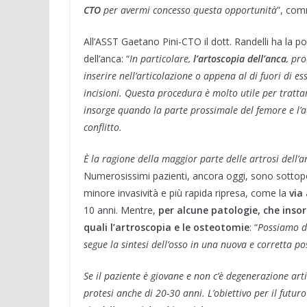
CTO
per avermi concesso questa opportunità
”, comm
All’ASST Gaetano Pini-CTO il dott. Randelli ha la pos
dell’anca: “
In particolare,
l’artoscopia dell’anca
, pr
inserire nell’articolazione o appena al di fuori di e
incisioni. Questa procedura è molto utile per trattar
insorge quando la parte prossimale del femore e l’
conflitto.
È la ragione della maggior parte delle artrosi dell’
Numerosissimi pazienti, ancora oggi, sono sottop
minore invasività e più rapida ripresa, come la
via
10 anni. Mentre,
per alcune patologie, che insor
quali l’artroscopia e le osteotomie
: “
Possiamo de
segue la sintesi dell’osso in una nuova e corretta po
Se il paziente è giovane e non c’è degenerazione art
protesi anche di 20-30 anni. L’obiettivo per il futur