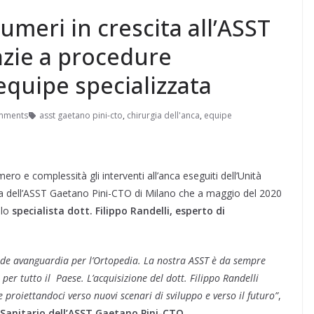
numeri in crescita all’ASST
azie a procedure
equipe specializzata
mments
asst gaetano pini-cto
,
chirurgia dell'anca
,
equipe
ro e complessità gli interventi all’anca eseguiti dell’Unità
ca dell’ASST Gaetano Pini-CTO di Milano che a maggio del 2020
llo
specialista dott. Filippo Randelli, esperto di
nde avanguardia per l’Ortopedia. La nostra ASST è da sempre
per tutto il Paese. L’acquisizione del dott. Filippo Randelli
 proiettandoci verso nuovi scenari di sviluppo e verso il futuro”
,
e Sanitario dell’ASST Gaetano Pini-CTO
.