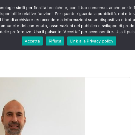
cnologie simili per finalità tecniche e, con il tuo consenso, anche per le 
POLITICA
STUDENTI
SALUTE
COMUNICATI
CU
ermieri sono
sponibili le relative funzioni. Per quanto riguarda la pubblicità, noi e te
violenza senza
l fine di archiviare e/o accedere a informazioni su un dispositivo e trattar
 130mila aggressioni
URSE
i annunci e del contenuto, osservazioni del pubblico e sviluppo di prodot
elle preferenze. Usa il pulsante “Accetta” per acconsentire. Usa il puls
 contesta “tagli e
ali”: proclamato lo
Accetta
Rifiuta
Link alla Privacy policy
ne
, Nursing Up contro
eri dimenticati nella
fine, Nursing Up
i frontalieri
nto soccorso e
 Nursing Up:
coinvolge anche
ionisti”