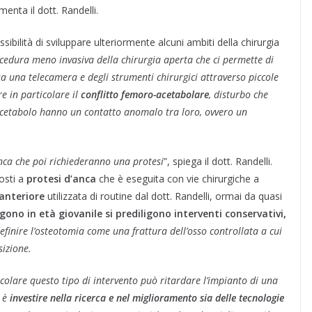
enta il dott. Randelli.
sibilità di sviluppare ulteriormente alcuni ambiti della chirurgia
ocedura meno invasiva della chirurgia aperta che ci permette di
ssa una telecamera e degli strumenti chirurgici attraverso piccole
e in particolare il
conflitto femoro-acetabolare
, disturbo che
acetabolo hanno un contatto anomalo tra loro, ovvero un
anca che poi richiederanno una protesi
”, spiega il dott. Randelli.
osti a
protesi d’anca
che è eseguita con vie chirurgiche a
 anteriore
utilizzata di routine dal dott. Randelli, ormai da quasi
gono in età giovanile si prediligono interventi conservativi,
finire l’osteotomia come una frattura dell’osso controllata a cui
sizione.
icolare questo tipo di intervento può ritardare l’impianto di una
o è
investire nella ricerca e nel miglioramento sia delle tecnologie