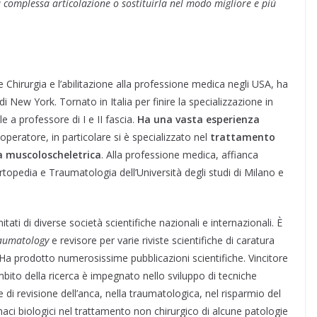
 complessa articolazione o sostituirla nel modo migliore e più
 e Chirurgia e l’abilitazione alla professione medica negli USA, ha
di New York. Tornato in Italia per finire la specializzazione in
e a professore di I e II fascia.
Ha una vasta esperienza
eratore, in particolare si è specializzato nel
trattamento
ia muscoloscheletrica
. Alla professione medica, affianca
rtopedia e Traumatologia dell’Università degli studi di Milano e
ati di diverse società scientifiche nazionali e internazionali. È
raumatology
e revisore per varie riviste scientifiche di caratura
 Ha prodotto numerosissime pubblicazioni scientifiche. Vincitore
’ambito della ricerca è impegnato nello sviluppo di tecniche
e di revisione dell’anca, nella traumatologica, nel risparmio del
rmaci biologici nel trattamento non chirurgico di alcune patologie