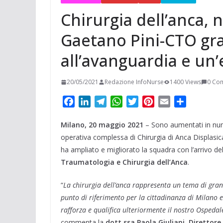
Chirurgia dell’anca, 
Gaetano Pini-CTO gr
all’avanguardia e un’
20/05/2021
Redazione InfoNurse
1400 Views
0 Co
F
L
T
W
T
P
E
C
a
i
e
h
w
i
m
o
Milano, 20 maggio 2021
c
n
l
a
i
– Sono aumentati in nume
n
a
n
e
k
e
t
t
t
i
d
operativa complessa di Chirurgia di Anca Displasi
b
e
g
s
t
e
l
i
ha ampliato e migliorato la squadra con l’arrivo de
o
d
r
A
e
r
v
Traumatologia e Chirurgia dell’Anca
.
o
I
a
p
r
e
i
k
n
m
p
s
d
“
La chirurgia dell’anca rappresenta un tema di gra
t
i
punto di riferimento per la cittadinanza di Milano e 
rafforza e qualifica ulteriormente il nostro Ospedale
commenta la
dott.ssa Paola Giuliani, Direttor