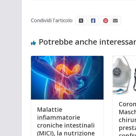
Condividi l'articolo
Potrebbe anche interessar
Coron
Malattie
Masch
infiammatorie
chirur
croniche intestinali
prest
(MICI), la nutrizione
confr