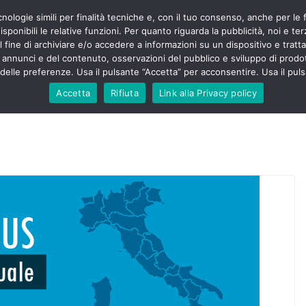
cnologie simili per finalità tecniche e, con il tuo consenso, anche per le 
POLITICA
STUDENTI
SALUTE
COMUNICATI
CU
ieri sono
sponibili le relative funzioni. Per quanto riguarda la pubblicità, noi e te
olenza senza
l fine di archiviare e/o accedere a informazioni su un dispositivo e trattar
30mila aggressioni
URSE
i annunci e del contenuto, osservazioni del pubblico e sviluppo di prodot
elle preferenze. Usa il pulsante “Accetta” per acconsentire. Usa il puls
ntesta “tagli e
”: proclamato lo
Accetta
Rifiuta
Link alla Privacy policy
Nursing Up contro
 dimenticati nella
e, Nursing Up
rontalieri
o soccorso e
rsing Up:
nvolge anche
isti”