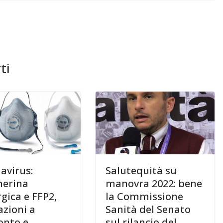
ti
avirus:
Salutequità su
erina
manovra 2022: bene
gica e FFP2,
la Commissione
azioni a
Sanità del Senato
onto e
sul rilancio del