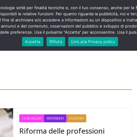
cnologie simili per finalità tecniche e, con il tuo consenso, anche per le 
POLITICA
STUDENTI
SALUTE
COMUNICATI
CU
ieri sono
sponibili le relative funzioni. Per quanto riguarda la pubblicità, noi e te
olenza senza
l fine di archiviare e/o accedere a informazioni su un dispositivo e trattar
30mila aggressioni
URSE
i annunci e del contenuto, osservazioni del pubblico e sviluppo di prodot
elle preferenze. Usa il pulsante “Accetta” per acconsentire. Usa il puls
ntesta “tagli e
”: proclamato lo
Accetta
Rifiuta
Link alla Privacy policy
Nursing Up contro
 dimenticati nella
e, Nursing Up
rontalieri
o soccorso e
rsing Up:
nvolge anche
isti”
COMUNICATI
INFERMIERI
STUDENTI
Riforma delle professioni