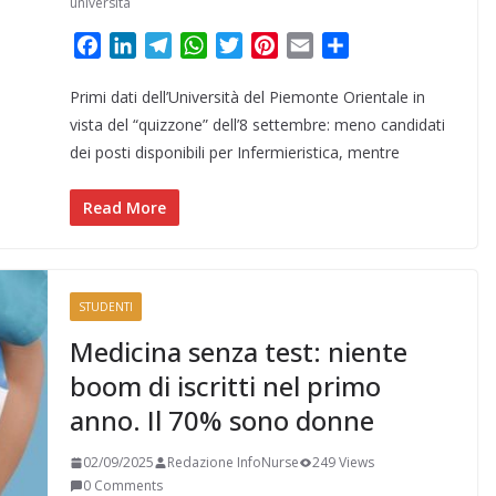
università
F
L
T
W
T
P
E
C
a
i
e
h
w
i
m
o
Primi dati dell’Università del Piemonte Orientale in
c
n
l
a
i
n
a
n
e
k
e
t
t
t
i
d
vista del “quizzone” dell’8 settembre: meno candidati
b
e
g
s
t
e
l
i
dei posti disponibili per Infermieristica, mentre
o
d
r
A
e
r
v
o
I
a
p
r
e
i
Read More
k
n
m
p
s
d
t
i
STUDENTI
Medicina senza test: niente
boom di iscritti nel primo
anno. Il 70% sono donne
02/09/2025
Redazione InfoNurse
249 Views
0 Comments