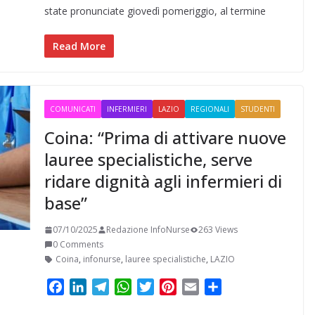
b
e
g
s
t
e
l
i
state pronunciate giovedì pomeriggio, al termine
o
d
r
A
e
r
v
o
I
a
p
r
e
i
Read More
k
n
m
p
s
d
t
i
COMUNICATI
INFERMIERI
LAZIO
REGIONALI
STUDENTI
Coina: “Prima di attivare nuove
lauree specialistiche, serve
ridare dignità agli infermieri di
base”
07/10/2025
Redazione InfoNurse
263 Views
0 Comments
Coina
,
infonurse
,
lauree specialistiche
,
LAZIO
F
L
T
W
T
P
E
C
a
i
e
h
w
i
m
o