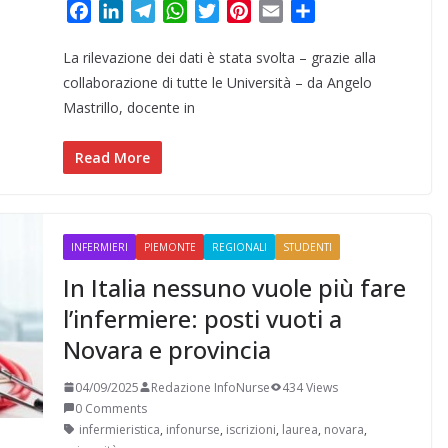
F
L
T
W
T
P
E
C
a
i
e
h
w
i
m
o
La rilevazione dei dati è stata svolta – grazie alla
c
n
l
a
i
n
a
n
e
k
e
t
t
t
i
d
collaborazione di tutte le Università – da Angelo
b
e
g
s
t
e
l
i
Mastrillo, docente in
o
d
r
A
e
r
v
o
I
a
p
r
e
i
Read More
k
n
m
p
s
d
t
i
INFERMIERI
PIEMONTE
REGIONALI
STUDENTI
In Italia nessuno vuole più fare
l’infermiere: posti vuoti a
Novara e provincia
04/09/2025
Redazione InfoNurse
434 Views
0 Comments
infermieristica
,
infonurse
,
iscrizioni
,
laurea
,
novara
,