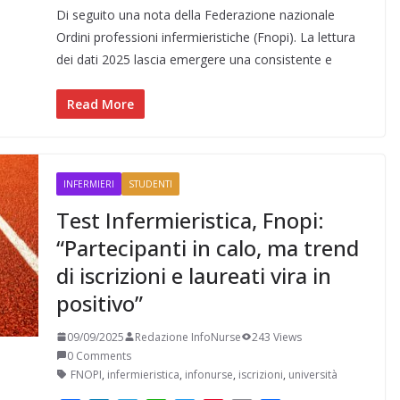
Di seguito una nota della Federazione nazionale
c
n
l
a
i
n
a
n
e
k
e
t
t
t
i
d
Ordini professioni infermieristiche (Fnopi). La lettura
b
e
g
s
t
e
l
i
dei dati 2025 lascia emergere una consistente e
o
d
r
A
e
r
v
o
I
a
p
r
e
i
Read More
k
n
m
p
s
d
t
i
INFERMIERI
STUDENTI
Test Infermieristica, Fnopi:
“Partecipanti in calo, ma trend
di iscrizioni e laureati vira in
positivo”
09/09/2025
Redazione InfoNurse
243 Views
0 Comments
FNOPI
,
infermieristica
,
infonurse
,
iscrizioni
,
università