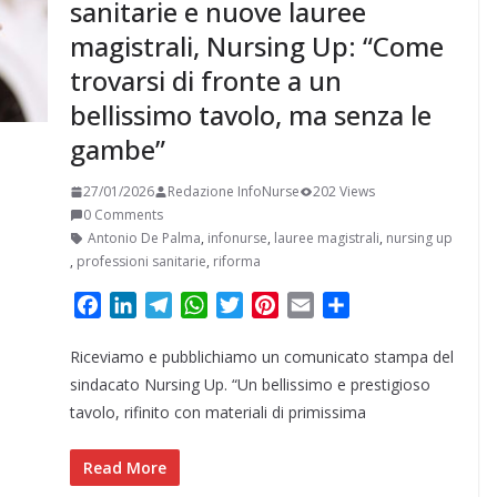
sanitarie e nuove lauree
magistrali, Nursing Up: “Come
trovarsi di fronte a un
bellissimo tavolo, ma senza le
gambe”
27/01/2026
Redazione InfoNurse
202 Views
0 Comments
Antonio De Palma
,
infonurse
,
lauree magistrali
,
nursing up
,
professioni sanitarie
,
riforma
F
L
T
W
T
P
E
C
a
i
e
h
w
i
m
o
Riceviamo e pubblichiamo un comunicato stampa del
c
n
l
a
i
n
a
n
e
k
e
t
t
t
i
d
sindacato Nursing Up. “Un bellissimo e prestigioso
b
e
g
s
t
e
l
i
tavolo, rifinito con materiali di primissima
o
d
r
A
e
r
v
o
I
a
p
r
e
i
Read More
k
n
m
p
s
d