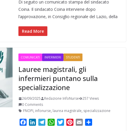
Di seguito un comunicato stampa del sindacato
c
n
l
a
i
n
a
n
e
k
e
t
t
t
i
d
Coina. Il sindacato Coina interviene dopo
b
e
g
s
t
e
l
i
l’approvazione, in Consiglio regionale del Lazio, della
o
d
r
A
e
r
v
o
I
a
p
r
e
i
Read More
k
n
m
p
s
d
t
i
COMUNICATI
INFERMIERI
STUDENTI
Lauree magistrali, gli
infermieri puntano sulla
specializzazione
26/09/2025
Redazione InfoNurse
257 Views
0 Comments
FNOPI
,
infonurse
,
laurea magistrale
,
specializzazione
F
L
T
W
T
P
E
C
a
i
e
h
w
i
m
o