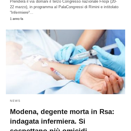
Prenderà il via domani il terzo Congresso nazionale Fnopi (20-
22 marzo), in programma al PalaCongressi di Rimini e intitolato
“Infermiere³…
1 anno fa
NEWS
Modena, degente morta in Rsa:
indagata infermiera. Si
sospettano più omicidi