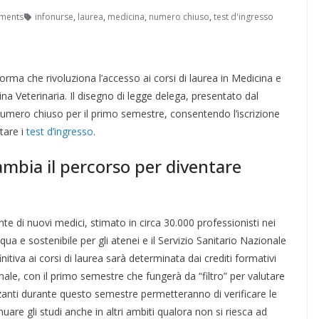
ments
infonurse
,
laurea
,
medicina
,
numero chiuso
,
test d'ingresso
ma che rivoluziona l’accesso ai corsi di laurea in Medicina e
na Veterinaria. Il disegno di legge delega, presentato dal
l numero chiuso per il primo semestre, consentendo l’iscrizione
ntare i
test d’ingresso
.
ambia il percorso per diventare
e di nuovi medici, stimato in circa 30.000 professionisti nei
ua e sostenibile per gli atenei e il Servizio Sanitario Nazionale
tiva ai corsi di laurea sarà determinata dai crediti formativi
nale, con il primo semestre che fungerà da “filtro” per valutare
zzanti durante questo semestre permetteranno di verificare le
are gli studi anche in altri ambiti qualora non si riesca ad