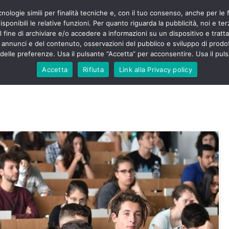
cnologie simili per finalità tecniche e, con il tuo consenso, anche per le 
POLITICA
STUDENTI
SALUTE
COMUNICATI
CU
eri sono
sponibili le relative funzioni. Per quanto riguarda la pubblicità, noi e te
enza senza
l fine di archiviare e/o accedere a informazioni su un dispositivo e trattar
mila aggressioni
URSE
i annunci e del contenuto, osservazioni del pubblico e sviluppo di prodot
elle preferenze. Usa il pulsante “Accetta” per acconsentire. Usa il puls
testa “tagli e
: proclamato lo
Accetta
Rifiuta
Link alla Privacy policy
rsing Up contro
dimenticati nella
, Nursing Up
ntalieri
soccorso e
sing Up:
volge anche
sti”