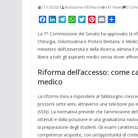
17/10/2024
Redazione InfoNurse
347 Views
0 Com
F
L
T
W
T
P
E
C
a
i
e
h
w
i
m
o
La 7^ Commissione del Senato ha approvato la rifor
c
n
l
a
i
n
a
n
e
k
e
t
t
t
i
d
Chirurgia, Odontoiatria e Protesi dentaria, e Medici
b
e
g
s
t
e
l
i
ministero dell’Università e della Ricerca, elimina i
o
d
r
A
e
r
v
libera a tutti gli aspiranti medici senza dover affro
o
I
a
p
r
e
i
Riforma dell’accesso: come c
k
n
m
p
s
d
t
i
medico
La riforma mira a rispondere al fabbisogno crescent
prossimi sette anni, attraverso una selezione più eq
(SSN). La normativa prevede che l’ammissione defini
ottenuti e dalla posizione in una graduatoria nazio
la preparazione degli studenti. Gli esami caratteri
competenze acquisite, con un’opportunità di continu