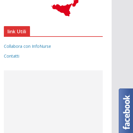
link Utili
Collabora con InfoNurse
Contatti