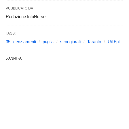
PUBBLICATO DA
Redazione InfoNurse
TAGS:
35 licenziamenti
puglia
scongiurati
Taranto
Uil Fpl
5 ANNI FA