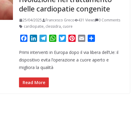
delle cardiopatie congenite
25/04/2025
Francesco Greco
431 Views
0 Comments
cardiopatie
,
clessidra
,
cuore
F
L
T
W
T
P
E
C
a
i
e
h
w
i
m
o
Primi interventi in Europa dopo il via libera dell’Ue: il
c
n
l
a
i
n
a
n
e
k
e
t
t
t
i
d
dispositivo evita l’operazione a cuore aperto e
b
e
g
s
t
e
l
i
migliora la qualità
o
d
r
A
e
r
v
o
I
a
p
r
e
i
Read More
k
n
m
p
s
d
t
i