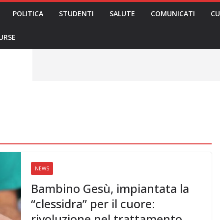
POLITICA
STUDENTI
SALUTE
COMUNICATI
CU
ieri sono
olenza senza
30mila aggressioni
URSE
ontesta “tagli e
i”: proclamato lo
Nursing Up contro
i dimenticati nella
ne, Nursing Up
rontalieri
o soccorso e
rsing Up:
involge anche
nisti”
NEWS
Bambino Gesù, impiantata la
“clessidra” per il cuore:
rivoluzione nel trattamento