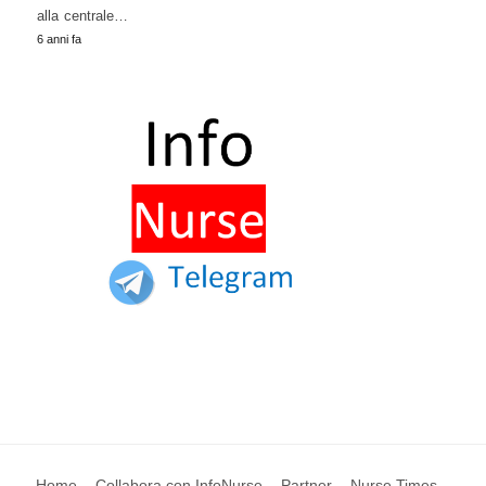
alla centrale…
6 anni fa
Home
Collabora con InfoNurse
Partner
Nurse Times