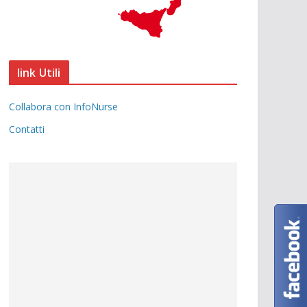
link Utili
Collabora con InfoNurse
Contatti