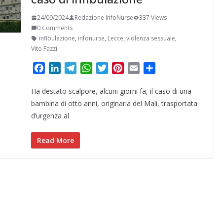
24/09/2024
Redazione InfoNurse
337 Views
0 Comments
infibulazione
,
infonurse
,
Lecce
,
violenza sessuale
,
Vito Fazzi
F
L
T
W
T
P
E
C
a
i
e
h
w
i
m
o
Ha destato scalpore, alcuni giorni fa, il caso di una
c
n
l
a
i
n
a
n
e
k
e
t
t
t
i
d
bambina di otto anni, originaria del Mali, trasportata
b
e
g
s
t
e
l
i
d’urgenza al
o
d
r
A
e
r
v
o
I
a
p
r
e
i
Read More
k
n
m
p
s
d
t
i