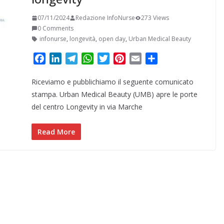
07/11/2024
Redazione InfoNurse
273 Views
0 Comments
infonurse
,
longevità
,
open day
,
Urban Medical Beauty
F
L
T
W
T
P
E
C
a
i
e
h
w
i
m
o
Riceviamo e pubblichiamo il seguente comunicato
c
n
l
a
i
n
a
n
e
k
e
t
t
t
i
d
stampa. Urban Medical Beauty (UMB) apre le porte
b
e
g
s
t
e
l
i
del centro Longevity in via Marche
o
d
r
A
e
r
v
o
I
a
p
r
e
i
Read More
k
n
m
p
s
d
t
i