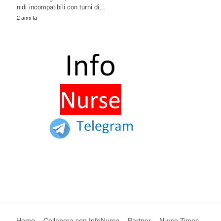
nidi incompatibili con turni di…
2 anni fa
Home
Collabora con InfoNurse
Partner
Nurse Times