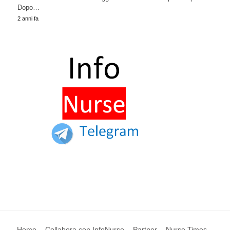
Dopo…
2 anni fa
Home
Collabora con InfoNurse
Partner
Nurse Times