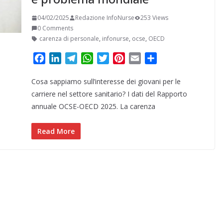
04/02/2025
Redazione InfoNurse
253 Views
0 Comments
carenza di personale
,
infonurse
,
ocse
,
OECD
F
L
T
W
T
P
E
C
a
i
e
h
w
i
m
o
Cosa sappiamo sull’interesse dei giovani per le
c
n
l
a
i
n
a
n
e
k
e
t
t
t
i
d
carriere nel settore sanitario? I dati del Rapporto
b
e
g
s
t
e
l
i
annuale OCSE-OECD 2025. La carenza
o
d
r
A
e
r
v
o
I
a
p
r
e
i
Read More
k
n
m
p
s
d
t
i