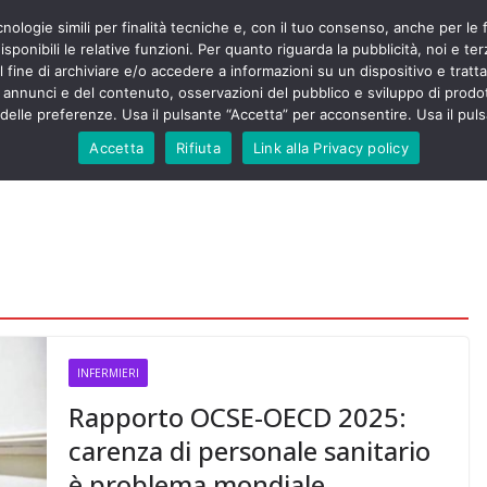
cnologie simili per finalità tecniche e, con il tuo consenso, anche per le 
POLITICA
STUDENTI
SALUTE
COMUNICATI
CU
ermieri sono
sponibili le relative funzioni. Per quanto riguarda la pubblicità, noi e te
violenza senza
l fine di archiviare e/o accedere a informazioni su un dispositivo e trattar
 130mila aggressioni
URSE
i annunci e del contenuto, osservazioni del pubblico e sviluppo di prodot
elle preferenze. Usa il pulsante “Accetta” per acconsentire. Usa il puls
 contesta “tagli e
ali”: proclamato lo
Accetta
Rifiuta
Link alla Privacy policy
ne
, Nursing Up contro
eri dimenticati nella
fine, Nursing Up
i frontalieri
nto soccorso e
 Nursing Up:
coinvolge anche
ionisti”
INFERMIERI
Rapporto OCSE-OECD 2025:
carenza di personale sanitario
è problema mondiale