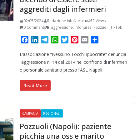
aggrediti dagli infermieri
02/05/2024
Redazione InfoNurse
453 Views
0 Comments
aggressione
,
infonurse
,
Pozzuoli
,
TikTok
F
L
T
W
T
P
E
C
a
i
e
h
w
i
m
o
L’associazione “Nessuno Tocchi Ippocrate” denuncia
c
n
l
a
i
n
a
n
e
k
e
t
t
t
i
d
l’aggressione n. 14 del 2014 nei confronti di infermieri
b
e
g
s
t
e
l
i
e personale sanitario presso l’ASL Napoli
o
d
r
A
e
r
v
o
I
a
p
r
e
i
Read More
k
n
m
p
s
d
t
i
CAMPANIA
REGIONALI
Pozzuoli (Napoli): paziente
picchia una oss e marito