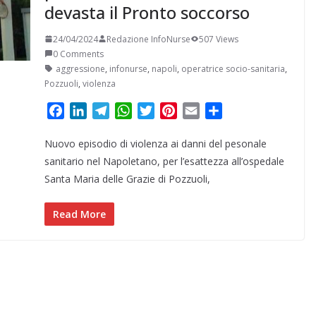
devasta il Pronto soccorso
24/04/2024
Redazione InfoNurse
507 Views
0 Comments
aggressione
,
infonurse
,
napoli
,
operatrice socio-sanitaria
,
Pozzuoli
,
violenza
F
L
T
W
T
P
E
C
a
i
e
h
w
i
m
o
Nuovo episodio di violenza ai danni del pesonale
c
n
l
a
i
n
a
n
e
k
e
t
t
t
i
d
sanitario nel Napoletano, per l’esattezza all’ospedale
b
e
g
s
t
e
l
i
Santa Maria delle Grazie di Pozzuoli,
o
d
r
A
e
r
v
o
I
a
p
r
e
i
Read More
k
n
m
p
s
d
t
i