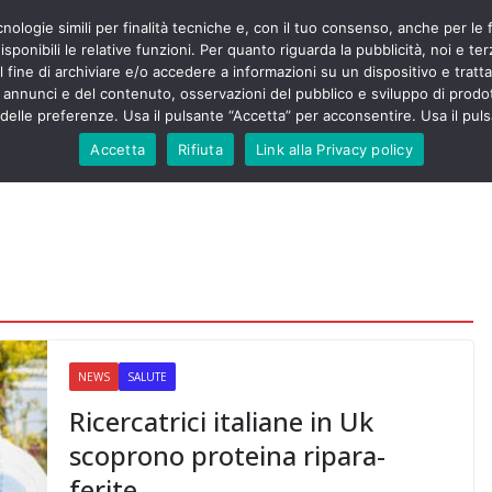
cnologie simili per finalità tecniche e, con il tuo consenso, anche per le 
POLITICA
STUDENTI
SALUTE
COMUNICATI
CU
ieri sono
sponibili le relative funzioni. Per quanto riguarda la pubblicità, noi e te
olenza senza
l fine di archiviare e/o accedere a informazioni su un dispositivo e trattar
30mila aggressioni
URSE
i annunci e del contenuto, osservazioni del pubblico e sviluppo di prodot
elle preferenze. Usa il pulsante “Accetta” per acconsentire. Usa il puls
ontesta “tagli e
i”: proclamato lo
Accetta
Rifiuta
Link alla Privacy policy
Nursing Up contro
i dimenticati nella
ne, Nursing Up
rontalieri
o soccorso e
rsing Up:
involge anche
nisti”
NEWS
SALUTE
Ricercatrici italiane in Uk
scoprono proteina ripara-
ferite