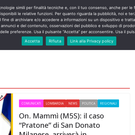
cnologie simili per finalità tecniche e, con il tuo consenso, anche per le 
POLITICA
STUDENTI
SALUTE
COMUNICATI
CU
ermieri sono
sponibili le relative funzioni. Per quanto riguarda la pubblicità, noi e te
violenza senza
l fine di archiviare e/o accedere a informazioni su un dispositivo e trattar
 130mila aggressioni
URSE
i annunci e del contenuto, osservazioni del pubblico e sviluppo di prodot
elle preferenze. Usa il pulsante “Accetta” per acconsentire. Usa il puls
 contesta “tagli e
ali”: proclamato lo
Accetta
Rifiuta
Link alla Privacy policy
ne
, Nursing Up contro
eri dimenticati nella
fine, Nursing Up
i frontalieri
nto soccorso e
 Nursing Up:
coinvolge anche
ionisti”
COMUNICATI
LOMBARDIA
NEWS
POLITICA
REGIONALI
On. Mammì (M5S): il caso
“Pratone” di San Donato
Milanese, arriverà in