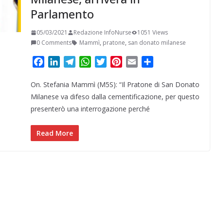
Parlamento
05/03/2021
Redazione InfoNurse
1051 Views
0 Comments
Mammì
,
pratone
,
san donato milanese
F
L
T
W
T
P
E
C
a
i
e
h
w
i
m
o
On. Stefania Mammì (M5S): “Il Pratone di San Donato
c
n
l
a
i
n
a
n
e
k
e
t
t
t
i
d
Milanese va difeso dalla cementificazione, per questo
b
e
g
s
t
e
l
i
presenterò una interrogazione perché
o
d
r
A
e
r
v
o
I
a
p
r
e
i
Read More
k
n
m
p
s
d
t
i