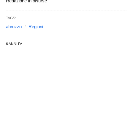
Redazione InfoNurse
TAGS:
abruzzo
Regioni
6 ANNI FA