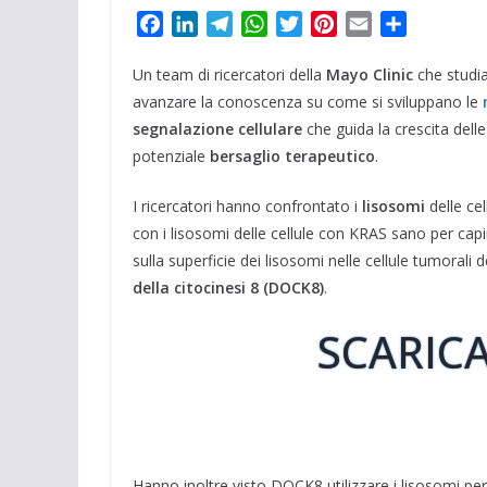
F
L
T
W
T
P
E
C
a
i
e
h
w
i
m
o
Un team di ricercatori della
c
n
l
a
i
Mayo Clinic
n
a
n
che studia
e
k
e
t
t
t
i
d
avanzare la conoscenza su come si sviluppano le
b
e
g
s
t
e
l
i
segnalazione cellulare
che guida la crescita dell
o
d
r
A
e
r
v
potenziale
bersaglio terapeutico
.
o
I
a
p
r
e
i
k
n
m
p
s
d
I ricercatori hanno confrontato i
lisosomi
delle ce
t
i
con i lisosomi delle cellule con KRAS sano per capi
sulla superficie dei lisosomi nelle cellule tumoral
della citocinesi 8 (DOCK8)
.
SCARICA
Hanno inoltre visto DOCK8 utilizzare i lisosomi per