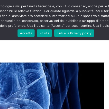
cnologie simili per finalità tecniche e, con il tuo consenso, anche per le 
POLITICA
STUDENTI
SALUTE
COMUNICATI
CU
ieri sono
sponibili le relative funzioni. Per quanto riguarda la pubblicità, noi e te
olenza senza
l fine di archiviare e/o accedere a informazioni su un dispositivo e trattar
30mila aggressioni
URSE
i annunci e del contenuto, osservazioni del pubblico e sviluppo di prodot
elle preferenze. Usa il pulsante “Accetta” per acconsentire. Usa il puls
ontesta “tagli e
i”: proclamato lo
Accetta
Rifiuta
Link alla Privacy policy
Nursing Up contro
i dimenticati nella
ne, Nursing Up
rontalieri
o soccorso e
rsing Up:
involge anche
nisti”