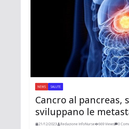
t
m
a
p
o
e
e
i
p
n
r
r
l
d
e
i
s
v
t
i
d
i
NEWS
SALUTE
Cancro al pancreas, 
sviluppano le metast
21/12/2023
Redazione InfoNurse
669 Views
0 Com