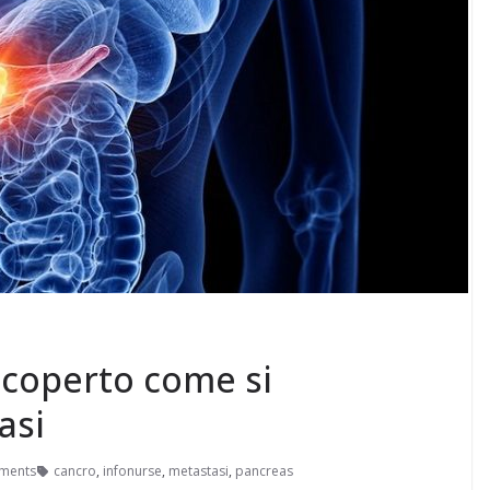
scoperto come si
asi
ments
cancro
,
infonurse
,
metastasi
,
pancreas