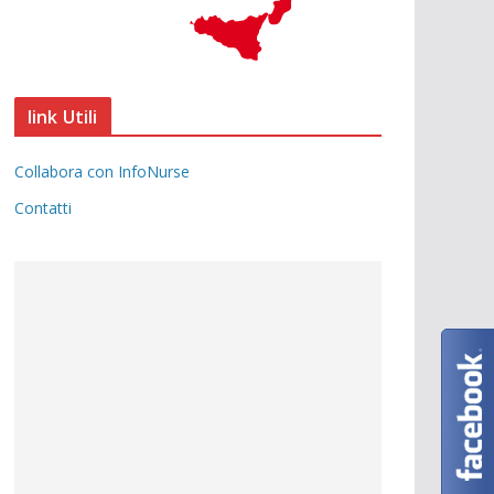
link Utili
Collabora con InfoNurse
Contatti