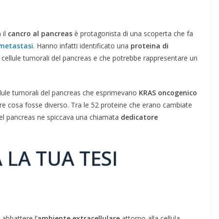
 il
cancro al pancreas
è protagonista di una scoperta che fa
metastasi
. Hanno infatti identificato una
proteina di
e cellule tumorali del pancreas e che potrebbe rappresentare un
llule tumorali del pancreas che esprimevano
KRAS oncogenico
re cosa fosse diverso. Tra le 52 proteine ​​che erano cambiate
i del pancreas ne spiccava una chiamata
dedicatore
 LA TUA TESI
 abbattere l’
ambiente extracellulare
attorno alla cellula