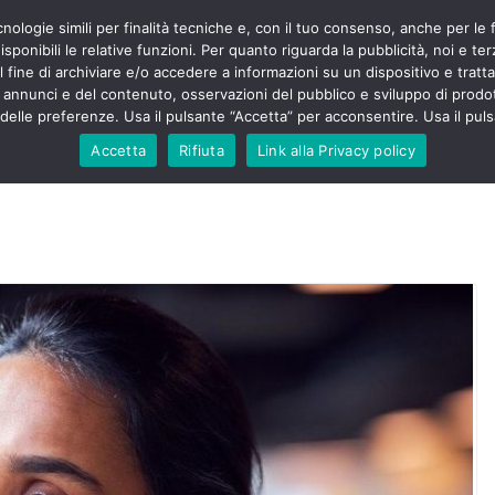
cnologie simili per finalità tecniche e, con il tuo consenso, anche per le 
POLITICA
STUDENTI
SALUTE
COMUNICATI
CU
eri sono
sponibili le relative funzioni. Per quanto riguarda la pubblicità, noi e te
enza senza
l fine di archiviare e/o accedere a informazioni su un dispositivo e trattar
mila aggressioni
URSE
i annunci e del contenuto, osservazioni del pubblico e sviluppo di prodot
elle preferenze. Usa il pulsante “Accetta” per acconsentire. Usa il puls
testa “tagli e
: proclamato lo
Accetta
Rifiuta
Link alla Privacy policy
rsing Up contro
dimenticati nella
, Nursing Up
ntalieri
soccorso e
sing Up:
volge anche
sti”