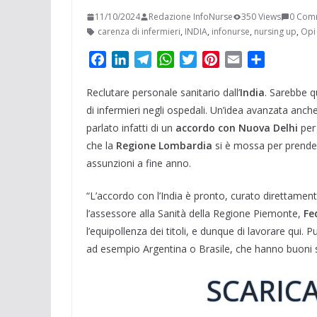
11/10/2024
Redazione InfoNurse
350 Views
0 Com
carenza di infermieri
,
INDIA
,
infonurse
,
nursing up
,
Opi
F
L
T
W
T
P
E
C
a
i
e
h
w
i
m
o
Reclutare personale sanitario dall’
c
n
l
a
i
n
India
a
n
. Sarebbe q
e
k
e
t
t
t
i
d
di infermieri negli ospedali. Un’idea avanzata anche
b
e
g
s
t
e
l
i
parlato infatti di un
accordo con Nuova Delhi
per 
o
d
r
A
e
r
v
che la
Regione Lombardia
si è mossa per prend
o
I
a
p
r
e
i
assunzioni a fine anno.
k
n
m
p
s
d
t
i
“L’accordo con l’India è pronto, curato direttament
l’assessore alla Sanità della Regione Piemonte,
Fe
l’equipollenza dei titoli, e dunque di lavorare qui
ad esempio Argentina o Brasile, che hanno buoni sta
SCARICA