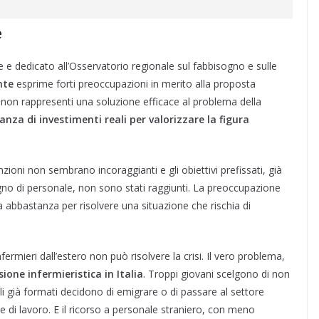
e
e e dedicato all’Osservatorio regionale sul fabbisogno e sulle
nte
esprime forti preoccupazioni in merito alla proposta
a non rappresenti una soluzione efficace al problema della
za di investimenti reali per valorizzare la figura
zioni non sembrano incoraggianti e gli obiettivi prefissati, già
sogno di personale, non sono stati raggiunti. La preoccupazione
ia abbastanza per risolvere una situazione che rischia di
rmieri dall’estero non può risolvere la crisi. Il vero problema,
sione infermieristica in Italia
. Troppi giovani scelgono di non
li già formati decidono di emigrare o di passare al settore
 e di lavoro. E il ricorso a personale straniero, con meno