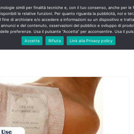
cnologie simili per finalità tecniche e, con il tuo consenso, anche per le 
POLITICA
STUDENTI
SALUTE
COMUNICATI
CU
ieri sono
sponibili le relative funzioni. Per quanto riguarda la pubblicità, noi e te
olenza senza
l fine di archiviare e/o accedere a informazioni su un dispositivo e trattar
30mila aggressioni
URSE
i annunci e del contenuto, osservazioni del pubblico e sviluppo di prodot
elle preferenze. Usa il pulsante “Accetta” per acconsentire. Usa il puls
ntesta “tagli e
”: proclamato lo
Accetta
Rifiuta
Link alla Privacy policy
Nursing Up contro
 dimenticati nella
e, Nursing Up
rontalieri
o soccorso e
rsing Up:
nvolge anche
isti”