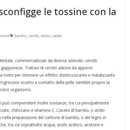
 sconfigge le tossine con la
mment
bambù
,
cerotti
,
detox
,
salute
ntale, commercializzati da diverse aziende, cerotti
 giapponese. Trattasi di cerotti adesivi da apporre
a notte per ottenere un effetto disintossicante e rivitalizzante
progressivo scurirsi a contatto della pelle sarebbe proprio la
nostro organismo.
otti può comprendere molte sostanze, tra cui principalmente
izzate, chitosano e vitamina C. L’aceto di bambù, o acido
le nella preparazione del carbone di bambù, o del legno in
he, tra cui soprattutto acqua, acido acetico, acetone e