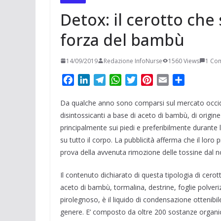
Detox: il cerotto che
forza del bambù
14/09/2019
Redazione InfoNurse
1560 Views
1 Co
F
L
T
W
T
P
E
C
a
i
e
h
w
i
m
o
Da qualche anno sono comparsi sul mercato occide
c
n
l
a
i
n
a
n
e
k
e
t
t
t
i
d
disintossicanti a base di aceto di bambù, di origine
b
e
g
s
t
e
l
i
principalmente sui piedi e preferibilmente durante l
o
d
r
A
e
r
v
su tutto il corpo. La pubblicità afferma che il loro 
o
I
a
p
r
e
i
prova della avvenuta rimozione delle tossine dal 
k
n
m
p
s
d
t
i
Il contenuto dichiarato di questa tipologia di cer
aceto di bambù, tormalina, destrine, foglie polver
pirolegnoso, è il liquido di condensazione ottenibi
genere. E’ composto da oltre 200 sostanze organic