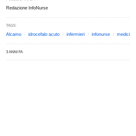
Redazione InfoNurse
TAGS:
Alcamo
idrocefalo acuto
infermieri
infonurse
medici
3 ANNI FA