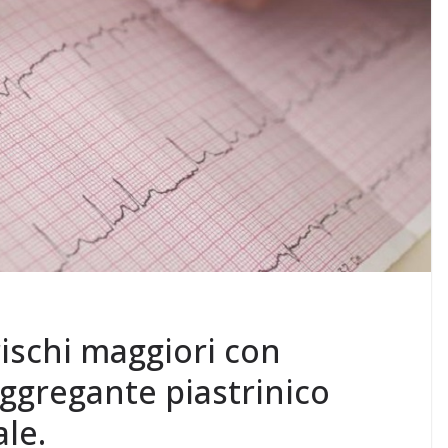
 rischi maggiori con
aggregante piastrinico
ale.