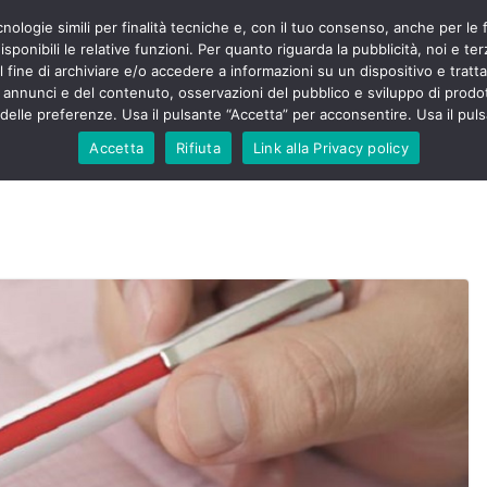
cnologie simili per finalità tecniche e, con il tuo consenso, anche per le 
POLITICA
STUDENTI
SALUTE
COMUNICATI
CU
ieri sono
sponibili le relative funzioni. Per quanto riguarda la pubblicità, noi e te
olenza senza
l fine di archiviare e/o accedere a informazioni su un dispositivo e trattar
30mila aggressioni
URSE
i annunci e del contenuto, osservazioni del pubblico e sviluppo di prodot
elle preferenze. Usa il pulsante “Accetta” per acconsentire. Usa il puls
ntesta “tagli e
”: proclamato lo
Accetta
Rifiuta
Link alla Privacy policy
Nursing Up contro
 dimenticati nella
e, Nursing Up
rontalieri
o soccorso e
rsing Up:
nvolge anche
isti”