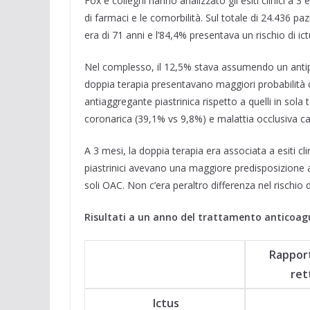
Fox e colleghi hanno analizzato gli esiti clinici a 3 
di farmaci e le comorbilità. Sul totale di 24.436 pa
era di 71 anni e l’84,4% presentava un rischio di
Nel complesso, il 12,5% stava assumendo un antip
doppia terapia presentavano maggiori probabilità d
antiaggregante piastrinica rispetto a quelli in sol
coronarica (39,1% vs 9,8%) e malattia occlusiva ca
A 3 mesi, la doppia terapia era associata a esiti cli
piastrinici avevano una maggiore predisposizione al
soli OAC. Non c’era peraltro differenza nel rischio
Risultati a un anno del trattamento anticoagu
Rapport
ret
Ictus