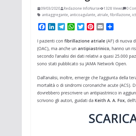
09/03/2020
Redazione InfoNurse
1328 Views
0 Co
antiaggregante
,
anticoagulante
,
atriale
,
fibrillazione
,
ic
F
L
T
W
T
P
E
C
a
i
e
h
w
i
m
o
I pazienti con
c
n
fibrillazione atriale
l
a
i
n
a
(AF) di nuova 
n
e
k
e
t
t
t
i
d
(OAC), ma anche un
antipiastrinico
, hanno un ri
b
e
g
s
t
e
l
i
secondo l’analisi dei dati relativi a quasi 25.000 pa
o
d
r
A
e
r
v
sono stati pubblicato su JAMA Network Open.
o
I
a
p
r
e
i
k
n
m
p
s
d
Dall’analisi, inoltre, emerge che l’aggiunta della ter
t
i
mortalità o di sindromi coronariche acute (ACS). Dat
dovrebbero prescrivere un antipiastrinico in aggiu
scrivono gli autori, guidati da
Keith A. A. Fox
, dell
SCARICA