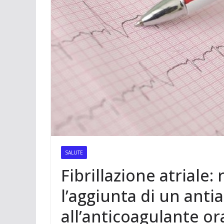
t
m
a
p
o
e
e
i
p
n
r
r
l
d
e
i
s
v
t
i
d
i
SALUTE
Fibrillazione atriale:
l’aggiunta di un anti
all’anticoagulante or