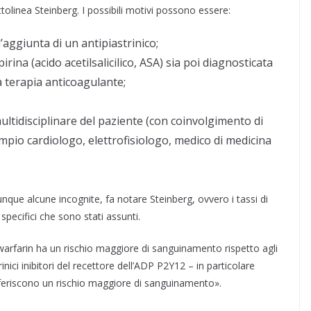
ttolinea Steinberg. I possibili motivi possono essere:
l’aggiunta di un antipiastrinico;
ina (acido acetilsalicilico, ASA) sia poi diagnosticata
a terapia anticoagulante;
ltidisciplinare del paziente (con coinvolgimento di
empio cardiologo, elettrofisiologo, medico di medicina
nque alcune incognite, fa notare Steinberg, ovvero i tassi di
specifici che sono stati assunti.
l warfarin ha un rischio maggiore di sanguinamento rispetto agli
rinici inibitori del recettore dell’ADP P2Y12 – in particolare
onferiscono un rischio maggiore di sanguinamento».