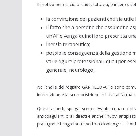
Il motivo per cui ciò accade, tuttavia, è incerto, so
la convinzione dei pazienti che sia utile 
il fatto che a persone che assumono aspir
un’AF e venga quindi loro prescritta un
inerzia terapeutica;
possibile conseguenza della gestione mu
varie figure professionali, quali per es
generale, neurologo).
Nell’analisi del registro GARFIELD-AF ci sono comu
interruzione e la scomposizione in base ai farmaci 
Questi aspetti, spiega, sono rilevanti in quanto «i
anticoagulanti orali diretti e anche i nuovi antipiast
prasugrel e ticagrelor, rispetto a clopidogrel – c