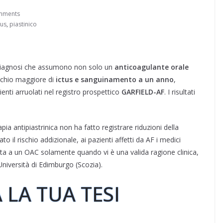
mments
tus
,
piastinico
diagnosi che assumono non solo un
anticoagulante orale
schio maggiore di
ictus e sanguinamento a un anno
,
zienti arruolati nel registro prospettico
GARFIELD-AF
. I risultati
apia antipiastrinica non ha fatto registrare riduzioni della
o il rischio addizionale, ai pazienti affetti da AF i medici
nta a un OAC solamente quando vi è una valida ragione clinica,
’Università di Edimburgo (Scozia).
 LA TUA TESI