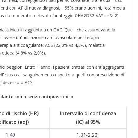
e 12 mesi, correggendo i dati per 40 covariate, tra le quali l’uso
zienti con AF di nuova diagnosi, il 55% erano uomini, l’età media
 ictus da moderato a elevato (punteggio CHA2DS2-VASc =/> 2).
iastrinico in aggiunta a un OAC. Quelli che assumevano la
i avere un’indicazione cardiovascolare per terapia
a terapia anticoagulante: ACS (22,0% vs 4,3%), malattia
rotidea (4,8% vs 2,0%).
nici peggiori. Entro 1 anno, i pazienti trattati con antiaggreganti
l’ictus o al sanguinamento rispetto a quelli con prescrizione di
 di decesso o ACS.
lante con o senza antipiastrinico
o di rischio (HR)
Intervallo di confidenza
tificato (adj)
(IC) al 95%
1,49
1,01-2,20