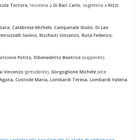
cola Tortora
, tesoreria a
Di Bari Carlo
, segreteria a
Rizzi
rbara
,
Calabrese Michele
,
Campanale Giulio
,
Di Leo
Petruzzelli Savino
,
Ricchiuti Vincenzo
,
Ruta Federico
,
rricone Potito, Dibenedetto Beatrice
(supplente).
a Vincenzo
(presidente),
Gorgoglione Michele
(vice
 Agata, Custode Maria, Lombardi Teresa, Lombardi Valeria
.
sioni unilaterali”: proclamato lo stato di agitazione