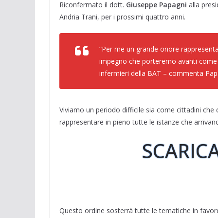
Riconfermato il dott.
c
n
l
a
Giuseppe Papagni
i
n
a
n
alla presi
e
k
e
t
t
t
i
d
Andria Trani, per i prossimi quattro anni.
b
e
g
s
t
e
l
i
o
d
r
A
e
r
v
“Per me un grande onore rappresentar
o
I
a
p
r
e
i
impegno che porteremo avanti come se
k
n
m
p
s
d
infermieri della BAT – commenta Papag
t
i
Viviamo un periodo difficile sia come cittadini che 
rappresentare in pieno tutte le istanze che arrivan
SCARICA
Questo ordine sosterrà tutte le tematiche in favore d