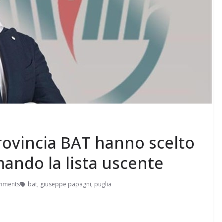
provincia BAT hanno scelto
mando la lista uscente
mments
bat
,
giuseppe papagni
,
puglia