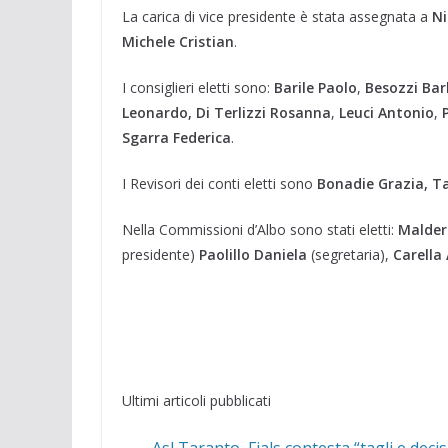
La carica di vice presidente è stata assegnata a
Ni
Michele Cristian
.
I consiglieri eletti sono:
Barile Paolo
,
Besozzi Ba
Leonardo, Di Terlizzi Rosanna
,
Leuci Antonio
,
Sgarra Federica
.
I Revisori dei conti eletti sono
Bonadie Grazia, Ta
Nella Commissioni d’Albo sono stati eletti:
Malder
presidente)
Paolillo Daniela
(segretaria),
Carella
Ultimi articoli pubblicati
Asl Taranto, Fials contesta “tagli e deci