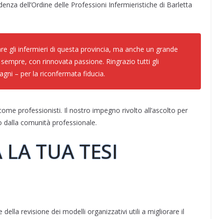
denza dell’Ordine delle Professioni Infermieristiche di Barletta
e gli infermieri di questa provincia, ma anche un grande
mpre, con rinnovata passione. Ringrazio tutti gli
ni – per la riconfermata fiducia.
come professionisti. Il nostro impegno rivolto all’ascolto per
o dalla comunità professionale.
 LA TUA TESI
ella revisione dei modelli organizzativi utili a migliorare il