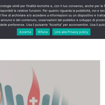
cnologie simili per finalità tecniche e, con il tuo consenso, anche per le 
POLITICA
STUDENTI
SALUTE
COMUNICATI
CU
ermieri sono
sponibili le relative funzioni. Per quanto riguarda la pubblicità, noi e te
violenza senza
l fine di archiviare e/o accedere a informazioni su un dispositivo e trattar
 130mila aggressioni
URSE
i annunci e del contenuto, osservazioni del pubblico e sviluppo di prodot
elle preferenze. Usa il pulsante “Accetta” per acconsentire. Usa il puls
 contesta “tagli e
ali”: proclamato lo
Accetta
Rifiuta
Link alla Privacy policy
ne
, Nursing Up contro
eri dimenticati nella
fine, Nursing Up
i frontalieri
nto soccorso e
 Nursing Up:
coinvolge anche
ionisti”