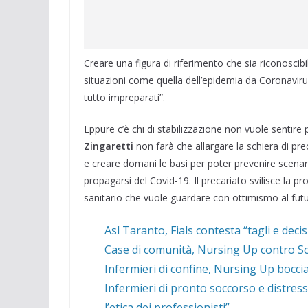
Creare una figura di riferimento che sia riconoscib
situazioni come quella dell’epidemia da Coronavirus
tutto impreparati”.
Eppure c’è chi di stabilizzazione non vuole sentire
Zingaretti
non farà che allargare la schiera di pr
e creare domani le basi per poter prevenire scenar
propagarsi del Covid-19. Il precariato svilisce la p
sanitario che vuole guardare con ottimismo al futu
Asl Taranto, Fials contesta “tagli e deci
Case di comunità, Nursing Up contro Schi
Infermieri di confine, Nursing Up boccia 
Infermieri di pronto soccorso e distres
l’etica dei professionisti”