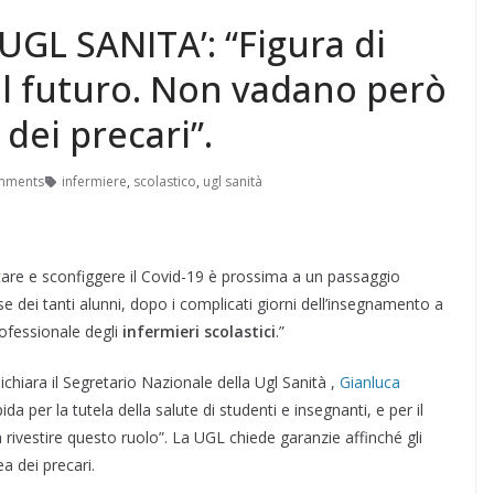
 UGL SANITA’: “Figura di
el futuro. Non vadano però
dei precari”.
mments
infermiere
,
scolastico
,
ugl sanità
tare e sconfiggere il Covid-19 è prossima a un passaggio
asse dei tanti alunni, dopo i complicati giorni dell’insegnamento a
rofessionale degli
infermieri scolastici
.”
hiara il Segretario Nazionale della Ugl Sanità ,
Gianluca
 per la tutela della salute di studenti e insegnanti, e per il
a rivestire questo ruolo”. La UGL chiede garanzie affinché gli
a dei precari.