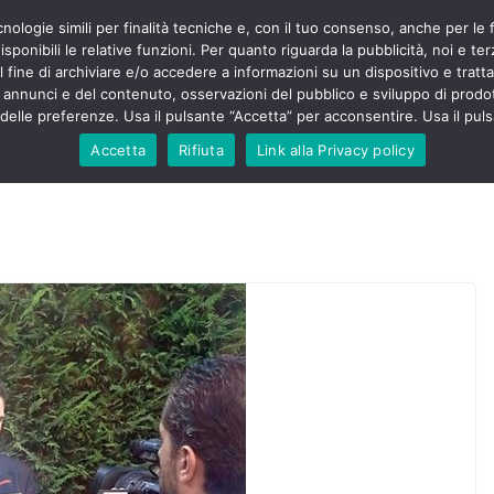
cnologie simili per finalità tecniche e, con il tuo consenso, anche per le 
POLITICA
STUDENTI
SALUTE
COMUNICATI
CU
ermieri sono
sponibili le relative funzioni. Per quanto riguarda la pubblicità, noi e te
violenza senza
l fine di archiviare e/o accedere a informazioni su un dispositivo e trattar
 130mila aggressioni
URSE
i annunci e del contenuto, osservazioni del pubblico e sviluppo di prodot
elle preferenze. Usa il pulsante “Accetta” per acconsentire. Usa il puls
 contesta “tagli e
ali”: proclamato lo
Accetta
Rifiuta
Link alla Privacy policy
ne
, Nursing Up contro
eri dimenticati nella
fine, Nursing Up
i frontalieri
nto soccorso e
 Nursing Up:
coinvolge anche
ionisti”