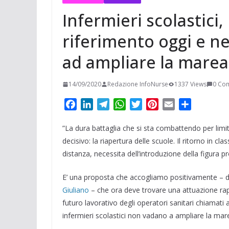
Infermieri scolastici,
riferimento oggi e n
ad ampliare la marea 
14/09/2020
Redazione InfoNurse
1337 Views
0 Co
F
L
T
W
T
P
E
C
a
i
e
h
w
i
m
o
”La dura battaglia che si sta combattendo per limi
c
n
l
a
i
n
a
n
e
k
e
t
t
t
i
d
decisivo: la riapertura delle scuole. Il ritorno in cl
b
e
g
s
t
e
l
i
distanza, necessita dell’introduzione della figura p
o
d
r
A
e
r
v
E’ una proposta che accogliamo positivamente – dic
o
I
a
p
r
e
i
k
n
m
p
s
d
Giuliano
– che ora deve trovare una attuazione rapida
t
i
futuro lavorativo degli operatori sanitari chiamati 
infermieri scolastici non vadano a ampliare la mare