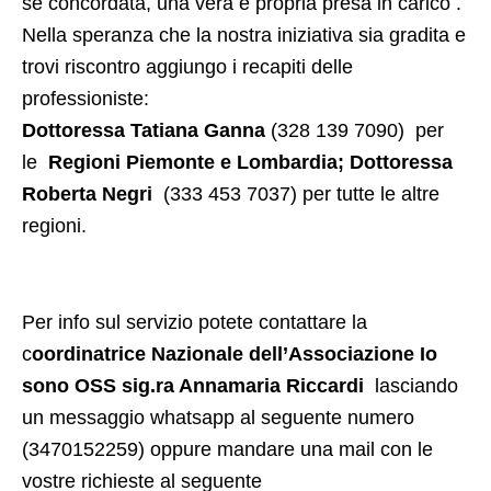
se concordata, una vera e propria presa in carico .
Nella speranza che la nostra iniziativa sia gradita e
trovi riscontro aggiungo i recapiti delle
professioniste:
Dottoressa Tatiana Ganna
(328 139 7090) per
le
Regioni Piemonte e Lombardia; Dottoressa
Roberta Negri
(333 453 7037) per tutte le altre
regioni.
Per info sul servizio potete contattare la
c
oordinatrice Nazionale dell’Associazione Io
sono OSS sig.ra Annamaria Riccardi
lasciando
un messaggio whatsapp al seguente numero
(3470152259) oppure mandare una mail con le
vostre richieste al seguente