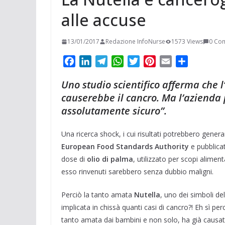
alle accuse
13/01/2017
Redazione InfoNurse
1573 Views
0 Co
F
L
T
W
T
P
E
C
a
i
e
h
w
i
m
o
Uno studio scientifico afferma che 
c
n
l
a
i
n
a
n
causerebbe il cancro. Ma l’azienda 
e
k
e
t
t
t
i
d
assolutamente sicuro”.
b
e
g
s
t
e
l
i
o
d
r
A
e
r
v
o
I
a
p
r
e
i
Una ricerca shock, i cui risultati potrebbero gener
k
n
m
p
s
d
European Food Standards Authority
e pubblica
t
i
dose di
olio di palma
, utilizzato per scopi alimen
esso rinvenuti sarebbero senza dubbio maligni.
Perciò la tanto amata
Nutella
, uno dei simboli de
implicata in chissà quanti casi di cancro?! Eh sì per
tanto amata dai bambini e non solo, ha già causato 