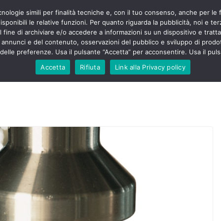
cnologie simili per finalità tecniche e, con il tuo consenso, anche per le 
POLITICA
STUDENTI
SALUTE
COMUNICATI
CU
ieri sono
sponibili le relative funzioni. Per quanto riguarda la pubblicità, noi e te
olenza senza
l fine di archiviare e/o accedere a informazioni su un dispositivo e trattar
30mila aggressioni
URSE
i annunci e del contenuto, osservazioni del pubblico e sviluppo di prodot
elle preferenze. Usa il pulsante “Accetta” per acconsentire. Usa il puls
ntesta “tagli e
”: proclamato lo
Accetta
Rifiuta
Link alla Privacy policy
Nursing Up contro
 dimenticati nella
e, Nursing Up
rontalieri
o soccorso e
rsing Up:
nvolge anche
isti”