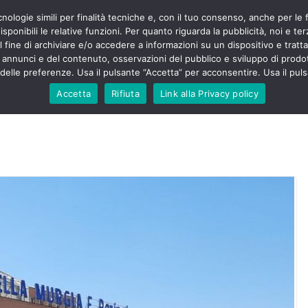
cnologie simili per finalità tecniche e, con il tuo consenso, anche per le 
POLITICA
STUDENTI
SALUTE
COMUNICATI
CU
eri sono
sponibili le relative funzioni. Per quanto riguarda la pubblicità, noi e te
enza senza
l fine di archiviare e/o accedere a informazioni su un dispositivo e trattar
mila aggressioni
URSE
i annunci e del contenuto, osservazioni del pubblico e sviluppo di prodot
elle preferenze. Usa il pulsante “Accetta” per acconsentire. Usa il puls
testa “tagli e
: proclamato lo
Accetta
Rifiuta
Link alla Privacy policy
rsing Up contro
dimenticati nella
, Nursing Up
ntalieri
soccorso e
sing Up:
volge anche
sti”