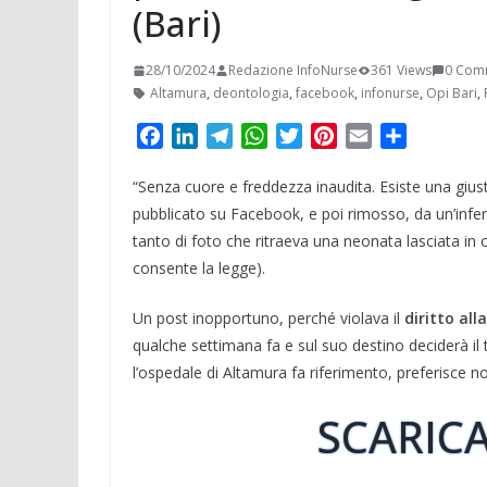
(Bari)
28/10/2024
Redazione InfoNurse
361 Views
0 Com
Altamura
,
deontologia
,
facebook
,
infonurse
,
Opi Bari
,
F
L
T
W
T
P
E
C
a
i
e
h
w
i
m
o
“Senza cuore e freddezza inaudita. Esiste una giust
c
n
l
a
i
n
a
n
e
k
e
t
t
t
i
d
pubblicato su Facebook, e poi rimosso, da un’infermi
b
e
g
s
t
e
l
i
tanto di foto che ritraeva una neonata lasciata in
o
d
r
A
e
r
v
consente la legge).
o
I
a
p
r
e
i
k
n
m
p
s
d
Un post inopportuno, perché violava il
diritto all
t
i
qualche settimana fa e sul suo destino deciderà il t
l’ospedale di Altamura fa riferimento, preferisce
SCARICA