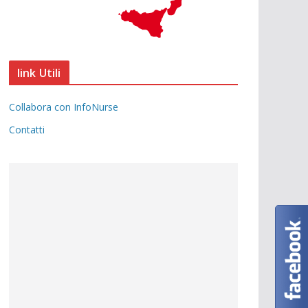
link Utili
Collabora con InfoNurse
Contatti