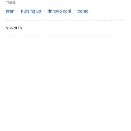
TAGS:
aran
nursing up
rinnovo ccnl
trento
5 ANNI FA