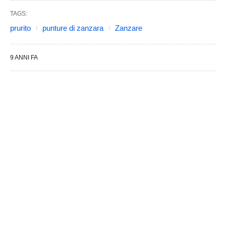
TAGS:
prurito
punture di zanzara
Zanzare
9 ANNI FA