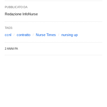
PUBBLICATO DA
Redazione InfoNurse
TAGS:
ccnl
contratto
Nurse Times
nursing up
2 ANNI FA