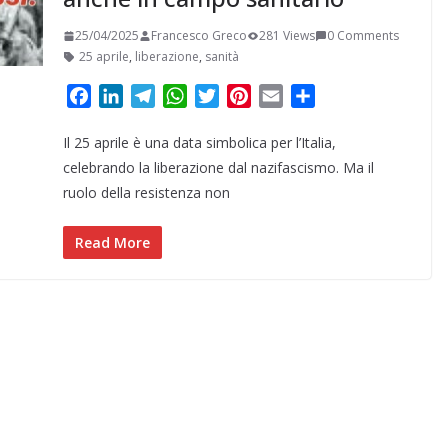
25/04/2025
Francesco Greco
281 Views
0 Comments
25 aprile
,
liberazione
,
sanità
F
L
T
W
T
P
E
C
a
i
e
h
w
i
m
o
Il 25 aprile è una data simbolica per l’Italia,
c
n
l
a
i
n
a
n
e
k
e
t
t
t
i
d
celebrando la liberazione dal nazifascismo. Ma il
b
e
g
s
t
e
l
i
ruolo della resistenza non
o
d
r
A
e
r
v
o
I
a
p
r
e
i
Read More
k
n
m
p
s
d
t
i