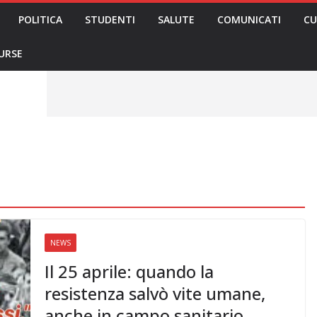
POLITICA
STUDENTI
SALUTE
COMUNICATI
CU
eri sono
enza senza
mila aggressioni
URSE
testa “tagli e
: proclamato lo
rsing Up contro
dimenticati nella
, Nursing Up
ntalieri
soccorso e
sing Up:
volge anche
sti”
NEWS
Il 25 aprile: quando la
resistenza salvò vite umane,
anche in campo sanitario