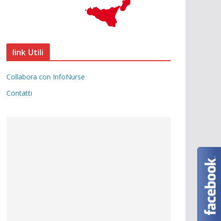
link Utili
Collabora con InfoNurse
Contatti