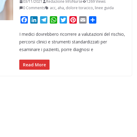
03/11/2021
Redazione InfoNurse
1269 Views
0 Comments
acc
,
aha
,
dolore toracico
,
linee guida
F
L
T
W
T
P
E
C
a
i
e
h
w
i
m
o
I medici dovrebbero ricorrere a valutazioni del rischio,
c
n
l
a
i
n
a
n
e
k
e
t
t
t
i
d
percorsi clinici e strumenti standardizzati per
b
e
g
s
t
e
l
i
esaminare i pazienti, porre diagnosi e
o
d
r
A
e
r
v
o
I
a
p
r
e
i
Read More
k
n
m
p
s
d
t
i