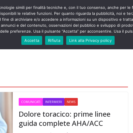
cnologie simili per finalità tecniche e, con il tuo consenso, anche per le 
POLITICA
STUDENTI
SALUTE
COMUNICATI
CU
ermieri sono
sponibili le relative funzioni. Per quanto riguarda la pubblicità, noi e te
violenza senza
l fine di archiviare e/o accedere a informazioni su un dispositivo e trattar
 130mila aggressioni
URSE
i annunci e del contenuto, osservazioni del pubblico e sviluppo di prodot
elle preferenze. Usa il pulsante “Accetta” per acconsentire. Usa il puls
 contesta “tagli e
ali”: proclamato lo
Accetta
Rifiuta
Link alla Privacy policy
ne
, Nursing Up contro
eri dimenticati nella
fine, Nursing Up
i frontalieri
nto soccorso e
 Nursing Up:
coinvolge anche
ionisti”
COMUNICATI
INFERMIERI
NEWS
Dolore toracico: prime linee
guida complete AHA/ACC