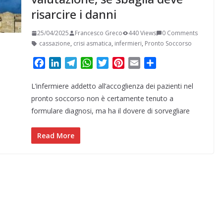
risarcire i danni
25/04/2025
Francesco Greco
440 Views
0 Comments
cassazione
,
crisi asmatica
,
infermieri
,
Pronto Soccorso
F
L
T
W
T
P
E
C
a
i
e
h
w
i
m
o
L’infermiere addetto all’accoglienza dei pazienti nel
c
n
l
a
i
n
a
n
e
k
e
t
t
t
i
d
pronto soccorso non è certamente tenuto a
b
e
g
s
t
e
l
i
formulare diagnosi, ma ha il dovere di sorvegliare
o
d
r
A
e
r
v
o
I
a
p
r
e
i
Read More
k
n
m
p
s
d
t
i