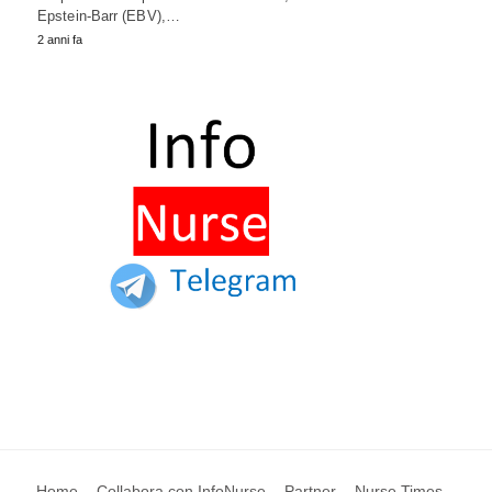
Epstein-Barr (EBV),…
2 anni fa
Home
Collabora con InfoNurse
Partner
Nurse Times