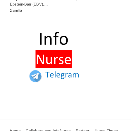
Epstein-Barr (EBV),…
2 anni fa
Home
Collabora con InfoNurse
Partner
Nurse Times