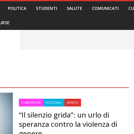
POLITICA
STUDENTI
SALUTE
COMUNICATI
CU
ieri sono
olenza senza
30mila aggressioni
URSE
ontesta “tagli e
i”: proclamato lo
Nursing Up contro
i dimenticati nella
ne, Nursing Up
rontalieri
o soccorso e
rsing Up:
involge anche
nisti”
COMUNICATI
REGIONALI
VENETO
“Il silenzio grida”: un urlo di
speranza contro la violenza di
genere