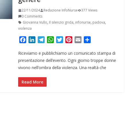
22/11/2024
Redazione InfoNurse
377 Views
0 Comments
Giovanna Vullo
,
Il silenzio grida
,
infonurse
,
padova
,
violenza
F
L
T
W
T
P
E
C
a
i
e
h
w
i
m
o
Riceviamo e pubblichiamo un comunicato stampa di
c
n
l
a
i
n
a
n
e
k
e
t
t
t
i
d
presentazione dell’evento. Ogni giorno troppe donne
b
e
g
s
t
e
l
i
vivono nell’ombra della violenza. Una realtà che
o
d
r
A
e
r
v
o
I
a
p
r
e
i
Read More
k
n
m
p
s
d
t
i