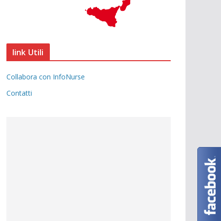
link Utili
Collabora con InfoNurse
Contatti