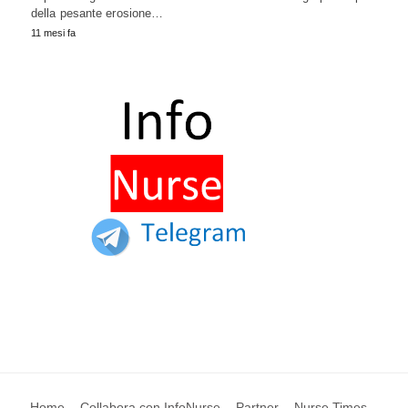
della pesante erosione…
11 mesi fa
Home
Collabora con InfoNurse
Partner
Nurse Times