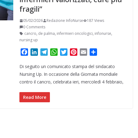
fragili”
05/02/2026
Redazione InfoNurse
187 Views
0 Comments
cancro
,
de palma
,
infermieri oncologici
,
infonurse
,
nursing up
F
L
T
W
T
P
E
C
a
i
e
h
w
i
m
o
Di seguito un comunicato stampa del sindacato
c
n
l
a
i
n
a
n
e
k
e
t
t
t
i
d
Nursing Up. In occasione della Giornata mondiale
b
e
g
s
t
e
l
i
contro il cancro, celebrata ieri, mercoledì 4 febbraio,
o
d
r
A
e
r
v
o
I
a
p
r
e
i
Read More
k
n
m
p
s
d
t
i