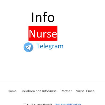
Home
Collabora con InfoNurse
Partner
Nurse Times
Tutti i diritti sono riservati
View Non-AMP Version