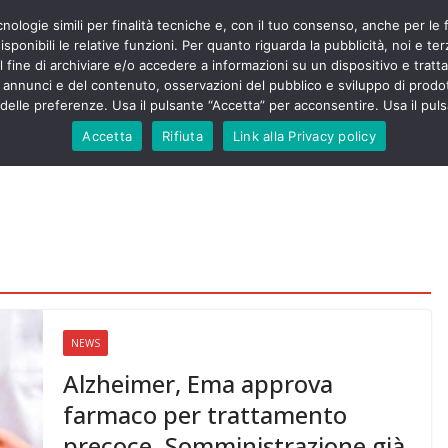
cnologie simili per finalità tecniche e, con il tuo consenso, anche per le 
POLITICA
STUDENTI
SALUTE
COMUNICATI
CU
ieri sono
sponibili le relative funzioni. Per quanto riguarda la pubblicità, noi e te
olenza senza
l fine di archiviare e/o accedere a informazioni su un dispositivo e trattar
30mila aggressioni
URSE
i annunci e del contenuto, osservazioni del pubblico e sviluppo di prodot
elle preferenze. Usa il pulsante “Accetta” per acconsentire. Usa il puls
ontesta “tagli e
i”: proclamato lo
Accetta
Rifiuta
Link alla Privacy policy
Nursing Up contro
i dimenticati nella
ne, Nursing Up
rontalieri
o soccorso e
rsing Up:
involge anche
nisti”
NEWS
Alzheimer, Ema approva
farmaco per trattamento
precoce. Somministrazione già