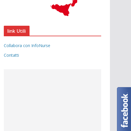
link Utili
Collabora con InfoNurse
Contatti