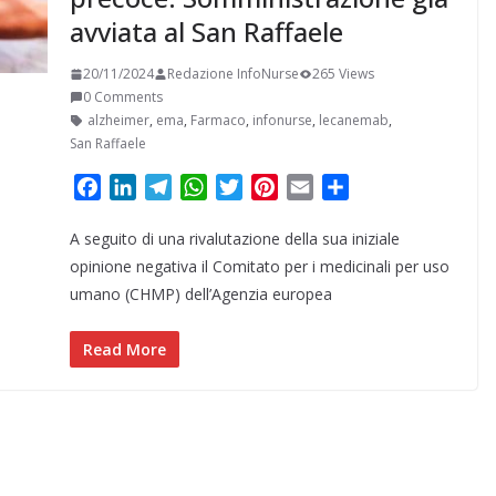
avviata al San Raffaele
20/11/2024
Redazione InfoNurse
265 Views
0 Comments
alzheimer
,
ema
,
Farmaco
,
infonurse
,
lecanemab
,
San Raffaele
F
L
T
W
T
P
E
C
a
i
e
h
w
i
m
o
A seguito di una rivalutazione della sua iniziale
c
n
l
a
i
n
a
n
e
k
e
t
t
t
i
d
opinione negativa il Comitato per i medicinali per uso
b
e
g
s
t
e
l
i
umano (CHMP) dell’Agenzia europea
o
d
r
A
e
r
v
o
I
a
p
r
e
i
Read More
k
n
m
p
s
d
t
i