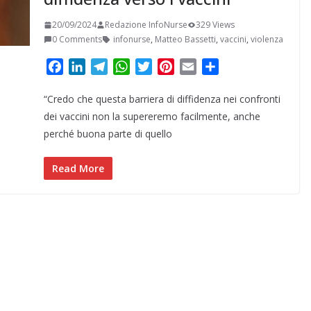
20/09/2024
Redazione InfoNurse
329 Views
0 Comments
infonurse
,
Matteo Bassetti
,
vaccini
,
violenza
F
L
T
W
T
P
E
C
a
i
e
h
w
i
m
o
“Credo che questa barriera di diffidenza nei confronti
c
n
l
a
i
n
a
n
e
k
e
t
t
t
i
d
dei vaccini non la supereremo facilmente, anche
b
e
g
s
t
e
l
i
perché buona parte di quello
o
d
r
A
e
r
v
o
I
a
p
r
e
i
Read More
k
n
m
p
s
d
t
i