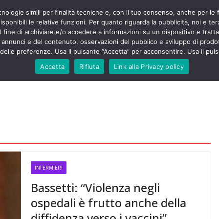
cnologie simili per finalità tecniche e, con il tuo consenso, anche per le 
POLITICA
STUDENTI
SALUTE
COMUNICATI
CU
ermieri sono
sponibili le relative funzioni. Per quanto riguarda la pubblicità, noi e te
violenza senza
l fine di archiviare e/o accedere a informazioni su un dispositivo e trattar
 130mila aggressioni
URSE
i annunci e del contenuto, osservazioni del pubblico e sviluppo di prodot
elle preferenze. Usa il pulsante “Accetta” per acconsentire. Usa il puls
 contesta “tagli e
ali”: proclamato lo
Accetta
Rifiuta
Link alla Privacy policy
ne
, Nursing Up contro
eri dimenticati nella
fine, Nursing Up
i frontalieri
nto soccorso e
 Nursing Up:
coinvolge anche
ionisti”
INFERMIERI
Bassetti: “Violenza negli
ospedali è frutto anche della
diffidenza verso i vaccini”