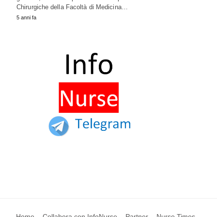
Chirurgiche della Facoltà di Medicina…
5 anni fa
Home
Collabora con InfoNurse
Partner
Nurse Times