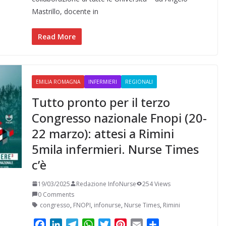
b
e
g
s
t
e
l
i
Mastrillo, docente in
o
d
r
A
e
r
v
o
I
a
p
r
e
i
Read More
k
n
m
p
s
d
t
i
EMILIA ROMAGNA
INFERMIERI
REGIONALI
Tutto pronto per il terzo
Congresso nazionale Fnopi (20-
22 marzo): attesi a Rimini
5mila infermieri. Nurse Times
c’è
19/03/2025
Redazione InfoNurse
254 Views
0 Comments
congresso
,
FNOPI
,
infonurse
,
Nurse Times
,
Rimini
F
L
T
W
T
P
E
C