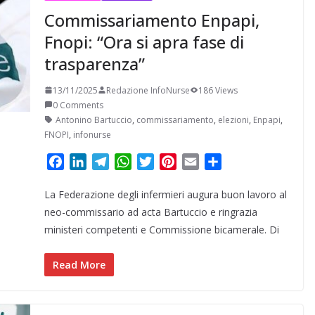
Commissariamento Enpapi,
Fnopi: “Ora si apra fase di
trasparenza”
13/11/2025
Redazione InfoNurse
186 Views
0 Comments
Antonino Bartuccio
,
commissariamento
,
elezioni
,
Enpapi
,
FNOPI
,
infonurse
F
L
T
W
T
P
E
C
a
i
e
h
w
i
m
o
La Federazione degli infermieri augura buon lavoro al
c
n
l
a
i
n
a
n
e
k
e
t
t
t
i
d
neo-commissario ad acta Bartuccio e ringrazia
b
e
g
s
t
e
l
i
ministeri competenti e Commissione bicamerale. Di
o
d
r
A
e
r
v
o
I
a
p
r
e
i
Read More
k
n
m
p
s
d
t
i