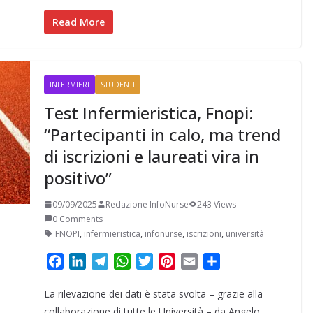
o
d
r
A
e
r
v
o
I
a
p
r
e
i
Read More
k
n
m
p
s
d
t
i
INFERMIERI
STUDENTI
Test Infermieristica, Fnopi:
“Partecipanti in calo, ma trend
di iscrizioni e laureati vira in
positivo”
09/09/2025
Redazione InfoNurse
243 Views
0 Comments
FNOPI
,
infermieristica
,
infonurse
,
iscrizioni
,
università
F
L
T
W
T
P
E
C
a
i
e
h
w
i
m
o
La rilevazione dei dati è stata svolta – grazie alla
c
n
l
a
i
n
a
n
e
k
e
t
t
t
i
d
collaborazione di tutte le Università – da Angelo