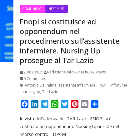
COMUNICATI
INFERMIERI
Fnopi si costituisce ad
opponendum nel
procedimento sull’assistente
infermiere. Nursing Up
prosegue al Tar Lazio
23/09/2025
Redazione InfoNurse
242 Views
0 Comments
Antonio De Palma
,
assistente infermiere
,
FNOPI
,
infonurse
,
nursing up
,
Tar Lazio
F
L
T
W
T
P
E
C
a
i
e
h
w
i
m
o
In vista dell’udienza del TAR Lazio, FNOPI si è
c
n
l
a
i
n
a
n
e
k
e
t
t
t
i
d
costituita ad opponendum: Nursing Up insiste nel
b
e
g
s
t
e
l
i
ricorso contro il DPCM