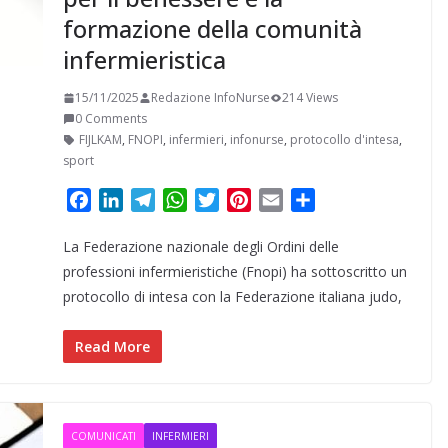
formazione della comunità
infermieristica
15/11/2025
Redazione InfoNurse
214 Views
0 Comments
FIJLKAM
,
FNOPI
,
infermieri
,
infonurse
,
protocollo d'intesa
,
sport
F
L
T
W
T
P
E
C
a
i
e
h
w
i
m
o
La Federazione nazionale degli Ordini delle
c
n
l
a
i
n
a
n
e
k
e
t
t
t
i
d
professioni infermieristiche (Fnopi) ha sottoscritto un
b
e
g
s
t
e
l
i
protocollo di intesa con la Federazione italiana judo,
o
d
r
A
e
r
v
o
I
a
p
r
e
i
Read More
k
n
m
p
s
d
t
i
COMUNICATI
INFERMIERI