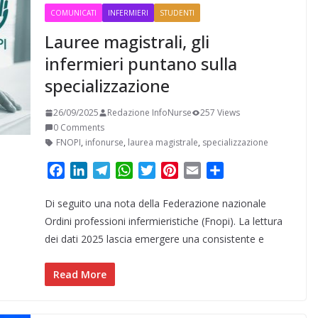
COMUNICATI
INFERMIERI
STUDENTI
Lauree magistrali, gli
infermieri puntano sulla
specializzazione
26/09/2025
Redazione InfoNurse
257 Views
0 Comments
FNOPI
,
infonurse
,
laurea magistrale
,
specializzazione
F
L
T
W
T
P
E
C
a
i
e
h
w
i
m
o
Di seguito una nota della Federazione nazionale
c
n
l
a
i
n
a
n
e
k
e
t
t
t
i
d
Ordini professioni infermieristiche (Fnopi). La lettura
b
e
g
s
t
e
l
i
dei dati 2025 lascia emergere una consistente e
o
d
r
A
e
r
v
o
I
a
p
r
e
i
Read More
k
n
m
p
s
d
t
i