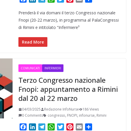
a
i
e
h
w
i
m
o
Prenderà il via domani il terzo Congresso nazionale
c
n
l
a
i
n
a
n
e
k
e
t
t
t
i
d
Fnopi (20-22 marzo), in programma al PalaCongressi
b
e
g
s
t
e
l
i
di Rimini e intitolato “Infermiere³
o
d
r
A
e
r
v
o
I
a
p
r
e
i
Read More
k
n
m
p
s
d
t
i
COMUNICATI
INFERMIERI
Terzo Congresso nazionale
Fnopi: appuntamento a Rimini
dal 20 al 22 marzo
04/03/2025
Redazione InfoNurse
186 Views
0 Comments
congresso
,
FNOPI
,
infonurse
,
Rimini
F
L
T
W
T
P
E
C