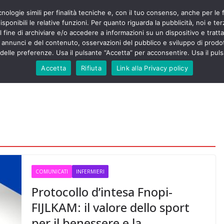
cnologie simili per finalità tecniche e, con il tuo consenso, anche per le 
POLITICA
STUDENTI
SALUTE
COMUNICATI
CU
ermieri sono
sponibili le relative funzioni. Per quanto riguarda la pubblicità, noi e te
violenza senza
l fine di archiviare e/o accedere a informazioni su un dispositivo e trattar
 130mila aggressioni
URSE
i annunci e del contenuto, osservazioni del pubblico e sviluppo di prodot
elle preferenze. Usa il pulsante “Accetta” per acconsentire. Usa il puls
 contesta “tagli e
ali”: proclamato lo
Accetta
Rifiuta
Link alla Privacy policy
ne
, Nursing Up contro
eri dimenticati nella
fine, Nursing Up
i frontalieri
nto soccorso e
 Nursing Up:
coinvolge anche
ionisti”
COMUNICATI
INFERMIERI
Protocollo d’intesa Fnopi-
FIJLKAM: il valore dello sport
per il benessere e la