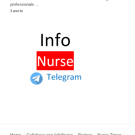
professionale.…
3 anni fa
Home
Collabora con InfoNurse
Partner
Nurse Times