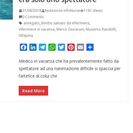
31/08/2018
Redazione InfoNurse
1181 Views
0 Comments
annegato
,
Bimbo salvato da infermiere
,
infermiere in vacanza
,
Marco Giuracuni
,
Massimo Randolfi
,
Villapina
F
L
T
W
T
P
E
C
a
i
e
h
w
i
m
o
Medico in vacanza che ha prevalentemente fatto da
c
n
l
a
i
n
a
n
e
k
e
t
t
t
i
d
spettatore ad una rianimazione difficile si spaccia per
b
e
g
s
t
e
l
i
l’artefice di colui che
o
d
r
A
e
r
v
o
I
a
p
r
e
i
Read More
k
n
m
p
s
d
t
i