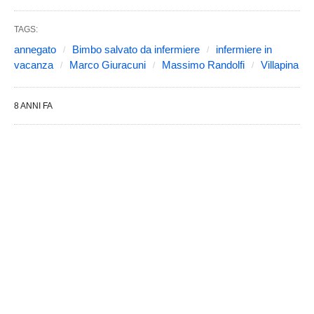
TAGS:
annegato
Bimbo salvato da infermiere
infermiere in
vacanza
Marco Giuracuni
Massimo Randolfi
Villapina
8 ANNI FA