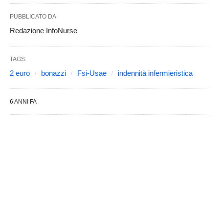
PUBBLICATO DA
Redazione InfoNurse
TAGS:
2 euro
bonazzi
Fsi-Usae
indennità infermieristica
6 ANNI FA