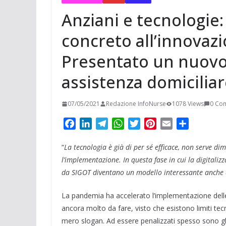
Anziani e tecnologie: 
concreto all’innovazi
Presentato un nuovo
assistenza domicilia
07/05/2021
Redazione InfoNurse
1078 Views
0 Co
F
L
T
W
T
P
E
C
a
i
e
h
w
i
m
o
“
La tecnologia è già di per sé efficace, non serve 
c
n
l
a
i
n
a
n
e
k
e
t
t
t
i
d
l’implementazione. In questa fase in cui la digitaliz
b
e
g
s
t
e
l
i
da SIGOT diventano un modello interessante anche all
o
d
r
A
e
r
v
La pandemia ha accelerato l’implementazione dell
o
I
a
p
r
e
i
k
n
m
p
s
d
ancora molto da fare, visto che esistono limiti tecn
t
i
mero slogan. Ad essere penalizzati spesso sono gli 