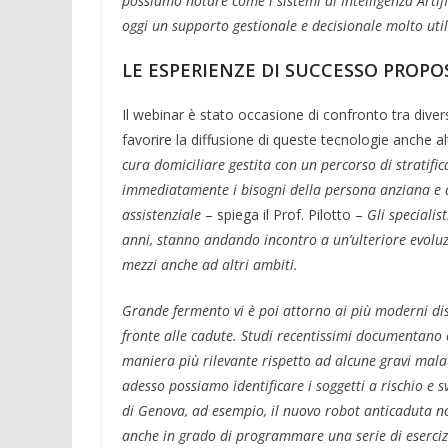
possiamo notare come i sistemi di Intelligenza Artif
oggi un supporto gestionale e decisionale molto util
LE ESPERIENZE DI SUCCESSO PROPO
Il webinar è stato occasione di confronto tra div
favorire la diffusione di queste tecnologie anche al
cura domiciliare gestita con un percorso di stratific
immediatamente i bisogni della persona anziana e di 
assistenziale
– spiega il Prof. Pilotto –
Gli specialis
anni, stanno andando incontro a un’ulteriore evoluz
mezzi anche ad altri ambiti.
Grande fermento vi è poi attorno ai più moderni disp
fronte alle cadute. Studi recentissimi documentano 
maniera più rilevante rispetto ad alcune gravi malat
adesso possiamo identificare i soggetti a rischio e s
di Genova, ad esempio, il nuovo robot anticaduta non
anche in grado di programmare una serie di esercizi 