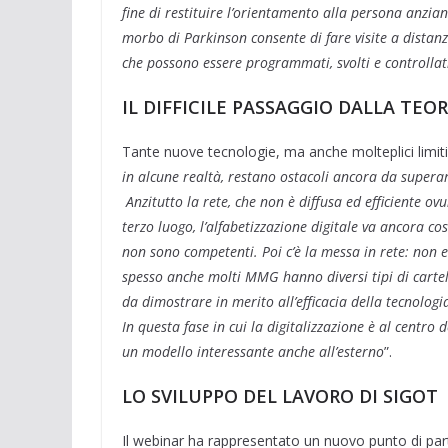
fine di restituire l’orientamento alla persona anziana
morbo di Parkinson consente di fare visite a distanz
che possono essere programmati, svolti e controllati
IL DIFFICILE PASSAGGIO DALLA TEOR
Tante nuove tecnologie, ma anche molteplici limiti
in alcune realtà, restano ostacoli ancora da superar
Anzitutto la rete, che non è diffusa ed efficiente ovu
terzo luogo, l’alfabetizzazione digitale va ancora co
non sono competenti. Poi c’è la messa in rete: non es
spesso anche molti MMG hanno diversi tipi di cartell
da dimostrare in merito all’efficacia della tecnolo
In questa fase in cui la digitalizzazione è al centro
un modello interessante anche all’esterno
”.
LO SVILUPPO DEL LAVORO DI SIGOT
Il webinar ha rappresentato un nuovo punto di part