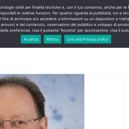
cnologie simili per finalità tecniche e, con il tuo consenso, anche per le 
POLITICA
STUDENTI
SALUTE
COMUNICATI
CU
ermieri sono
sponibili le relative funzioni. Per quanto riguarda la pubblicità, noi e te
violenza senza
l fine di archiviare e/o accedere a informazioni su un dispositivo e trattar
 130mila aggressioni
URSE
i annunci e del contenuto, osservazioni del pubblico e sviluppo di prodot
elle preferenze. Usa il pulsante “Accetta” per acconsentire. Usa il puls
 contesta “tagli e
ali”: proclamato lo
Accetta
Rifiuta
Link alla Privacy policy
ne
, Nursing Up contro
eri dimenticati nella
fine, Nursing Up
i frontalieri
nto soccorso e
 Nursing Up:
coinvolge anche
ionisti”