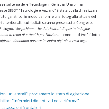
esse sul tema delle Tecnologie in Geriatria. Una prima
esse SIGOT “Tecnologie e Anziano” è stata quella di realizzare
bito geriatrico, in modo da fornire una ‘fotografia’ attuale del
e territoriali, i cui risultati saranno presentati al Congresso
8 giugno. “
Auspichiamo che dai risultati di questa indagine
uabili in tema di e-Health per l’anziano
– conclude il Prof. Pilotto
gnificato: dobbiamo portare la sanità digitale a casa degli
sioni unilaterali”: proclamato lo stato di agitazione
llaci: “Infermieri dimenticati nella riforma”
la tassa sui frontalieri