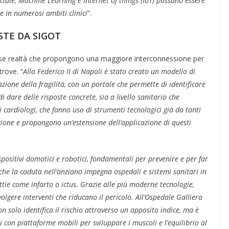
iciale, Machine Learning e Internet of things (IoT) possano essere
e in numerosi ambiti clinici
”.
STE DA SIGOT
erse realtà che propongono una maggiore interconnessione per
trove. “
Alla Federico II di Napoli è stato creato un modello di
azione della fragilità, con un portale che permette di identificare
dare delle risposte concrete, sia a livello sanitario che
ti cardiologi, che fanno uso di strumenti tecnologici già da tanti
ione e propongono un’estensione dell’applicazione di questi
ositivi domotici e robotici, fondamentali per prevenire e per far
che la caduta nell’anziano impegna ospedali e sistemi sanitari in
tie come infarto o ictus. Grazie alle più moderne tecnologie,
volgere interventi che riducano il pericolo. All’Ospedale Galliera
 solo identifica il rischio attraverso un apposito indice, ma è
con piattaforme mobili per sviluppare i muscoli e l’equilibrio al