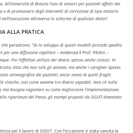
. All’Università di Brescia l’uso di sensori per pazienti affetti dal
a e di promuovere degli interventi di correzione di tipo motorio
 nell’esecuzione attraverso lo schermo di qualsiasi device
”.
IA ALLA PRATICA
 che persistono. “
Se lo sviluppo di questi modelli procede spedito
e per una diffusione capillare
– evidenzia il Prof. Pilotto –
nque. Poi l’effettivo utilizzo dei device, spesso anche costosi. In
struita, visto che non solo gli anziani, ma anche i caregiver spesso
iste un’anagrafica dei pazienti, ancor meno di quelli fragili;
e cliniche, così come avviene tra diversi ospedali. Non c’è nulla
gia, ma bisogna ragionare su come migliorarne l’implementazione.
 della ripartenza del Paese, gli esempi proposti da SIGOT diventano
enza per il lavoro di SIGOT. Con l’occasione è stata sancita la