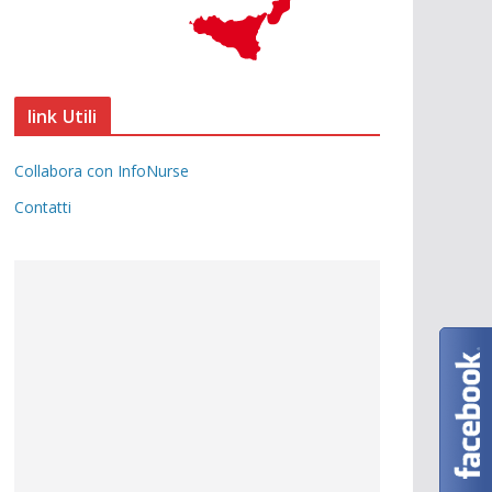
link Utili
Collabora con InfoNurse
Contatti