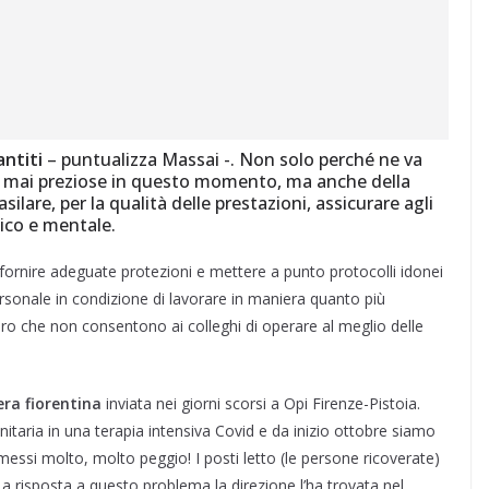
antiti
– puntualizza Massai -. Non solo perché ne va
nto mai preziose in questo momento, ma anche della
asilare, per la qualità delle prestazioni, assicurare agli
ico e mentale.
o fornire adeguate protezioni e mettere a punto protocolli idonei
rsonale in condizione di lavorare in maniera quanto più
voro che non consentono ai colleghi di operare al meglio delle
era fiorentina
inviata nei giorni scorsi a Opi Firenze-Pistoia.
taria in una terapia intensiva Covid e da inizio ottobre siamo
messi molto, molto peggio! I posti letto (le persone ricoverate)
 risposta a questo problema la direzione l’ha trovata nel