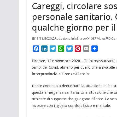
Careggi, circolare sos
personale sanitario. 
qualche giorno per il
13/11/2020
Redazione InfoNurse
1087 Views
0 Co
F
L
T
W
T
P
E
C
a
i
e
h
w
i
m
o
Firenze, 12 novembre 2020
c
n
l
a
i
– Turni massacranti, c
n
a
n
e
k
e
t
t
t
i
d
tempi del Covid, almeno per quello che arriva alle o
b
e
g
s
t
e
l
i
interprovinciale Firenze-Pistoia
.
o
d
r
A
e
r
v
L’ente continua a denunciare la situazione in cui s
o
I
a
p
r
e
i
k
n
m
p
s
d
questa emergenza sanitaria. Una situazione che or
t
i
richieste di supporto che giungono all’ente. La voce 
lavorare con il giusto comfort fisico e mentale.