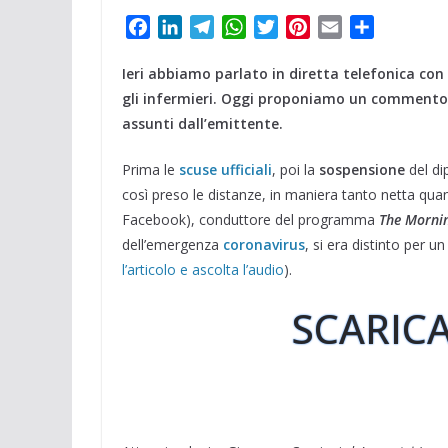
F
L
T
W
T
P
E
C
a
i
e
h
w
i
m
o
Ieri abbiamo parlato in diretta telefonica con
c
n
l
a
i
n
a
n
e
k
e
t
t
t
i
d
gli infermieri. Oggi proponiamo un commento f
b
e
g
s
t
e
l
i
assunti dall’emittente.
o
d
r
A
e
r
v
Prima le
o
scuse ufficiali
I
a
p
, poi la
r
e
sospensione
i
del di
k
n
m
p
s
d
così preso le distanze, in maniera tanto netta qu
t
i
Facebook), conduttore del programma
The Morni
dell’emergenza
coronavirus
, si era distinto per un
l’articolo e ascolta l’audio
).
SCARICA