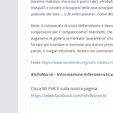
(saremo maliziosi, ma a noi è parso tale):
«Probabi
tranquilli e tornare a occuparvi della cosa principa
qualcuno dal caos –, ci fa molto piacere»
. Come dir
Bene, il comunicato di scuse dell’emittente è davver
sospensione per il “simpaticissimo” Marchetti, che
auguriamo di godersi la meritata “quarantena” (ma s
forzato per mandare a memoria una lezione prezios
parole, e magari informarsi. Intanto noi
continuia
Fonte:
https://www.nursetimes.org/caro-roberto-
#InfoNurse - Informazione Infermieristica
Clicca MI PIACE sulla nostra pagina:
https://www.facebook.com/InfoNurse.it/