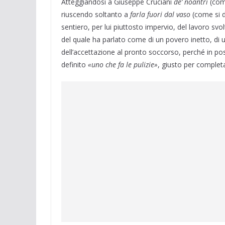
Atteggiandosi a Giuseppe Cruciani
de’ noantri
(come
riuscendo soltanto a
farla fuori dal vaso
(come si d
sentiero, per lui piuttosto impervio, del lavoro svolt
del quale ha parlato come di un povero inetto, di 
dell’accettazione al pronto soccorso, perché in p
definito
«uno che fa le pulizie»
, giusto per completa