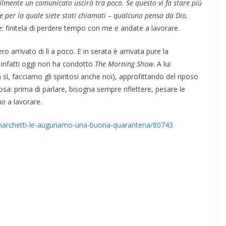
lmente un comunicato uscirà tra poco. Se questo vi fa stare più
le per la quale siete stati chiamati – qualcuno pensa da Dio,
e: finitela di perdere tempo con me e andate a lavorare.
o arrivato di lì a poco. E in serata è arrivata pure la
 infatti oggi non ha condotto
The Morning Show
. A lui
ì, facciamo gli spiritosi anche noi), approfittando del riposo
a: prima di parlare, bisogna sempre riflettere, pesare le
mo
a lavorare.
marchetti-le-auguriamo-una-buona-quarantena/80743