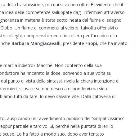
tica della trasmissione, ma qui si va ben oltre. È evidente che il
a idea delle competenze sviluppate dagli infermieri attraverso
 ignoranza in materia è stata sottolineata dal fiume di sdegno
dio Globo. Un fiume di commenti al veleno, talvolta offensivi o
stri colleghi, comprensibilmente in collera per l’accaduto. In
 anche
Barbara Mangiacavalli
, presidente
Fnopi
, che ha inviato
re marcia indietro? Macché. Non contento della sua
conduttore ha rincarato la dose, scrivendo a sua volta su
 punto di vista della sintassi, rivela la chiara intenzione di
nfermieri, scusate se non riesco a rispondervi ma siete
amo tutti da fare. Io devo salvare vite. Dalla cattiveria di
sato, auspicando un ravvedimento pubblico del “simpaticissimo”
ppur parziale e tardivo. Sì, perché nella puntata di ieri lo
ie scuse. Lo ha fatto a modo suo, dopo aver tentato