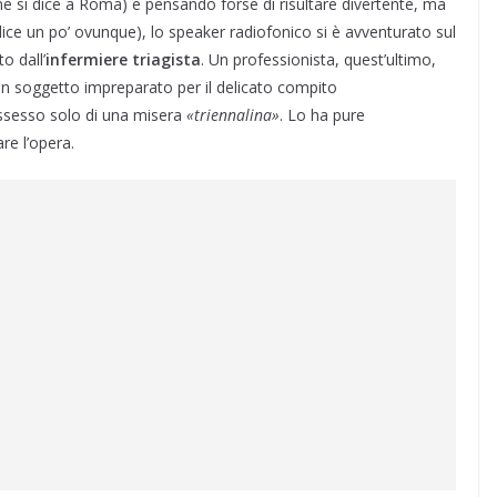
 si dice a Roma) e pensando forse di risultare divertente, ma
ice un po’ ovunque), lo speaker radiofonico si è avventurato sul
o dall’
infermiere
triagista
. Un professionista, quest’ultimo,
un soggetto impreparato per il delicato compito
ossesso solo di una misera
«triennalina»
. Lo ha pure
re l’opera.