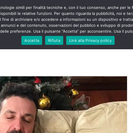
cnologie simili per finalità tecniche e, con il tuo consenso, anche per le 
POLITICA
STUDENTI
SALUTE
COMUNICATI
CU
ieri sono
sponibili le relative funzioni. Per quanto riguarda la pubblicità, noi e te
olenza senza
l fine di archiviare e/o accedere a informazioni su un dispositivo e trattar
30mila aggressioni
URSE
i annunci e del contenuto, osservazioni del pubblico e sviluppo di prodot
elle preferenze. Usa il pulsante “Accetta” per acconsentire. Usa il puls
ntesta “tagli e
”: proclamato lo
Accetta
Rifiuta
Link alla Privacy policy
Nursing Up contro
 dimenticati nella
e, Nursing Up
rontalieri
o soccorso e
rsing Up:
nvolge anche
isti”