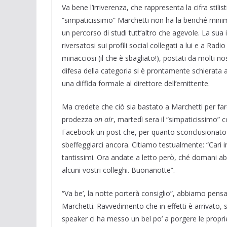
Va bene l’irriverenza, che rappresenta la cifra stilis
“simpaticissimo” Marchetti non ha la benché minim
un percorso di studi tutt’altro che agevole. La sua
riversatosi sui profili social collegati a lui e a Ra
minacciosi (il che è sbagliato!), postati da molti no
difesa della categoria si è prontamente schierata
una diffida formale al direttore dell’emittente.
Ma credete che ciò sia bastato a Marchetti per fa
prodezza
on air
, martedì sera il “simpaticissimo” 
Facebook un post che, per quanto sconclusionato dal
sbeffeggiarci ancora. Citiamo testualmente: “Cari i
tantissimi. Ora andate a letto però, ché domani abbi
alcuni vostri colleghi. Buonanotte”.
“Va be’, la notte porterà consiglio”, abbiamo pen
Marchetti. Ravvedimento che in effetti è arrivato, se
speaker ci ha messo un bel po’ a porgere le propr